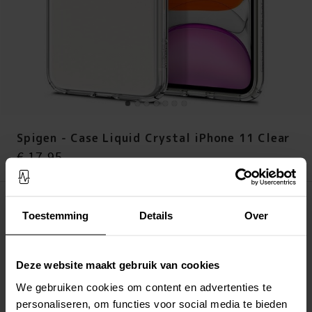
Spigen - Case Liquid Crystal iPhone 11 Clear
Prijs
:
€ 17,95
€ 17,95
Het product is verlopen
Toestemming
Details
Over
LEG IN WINKELMANDJE
Deze website maakt gebruik van cookies
Altijd gratis verzending
Snelle levering met DHL, Budbee of Postnord
We gebruiken cookies om content en advertenties te
Verstuurd vanuit ons magazijn in Zweden
personaliseren, om functies voor social media te bieden