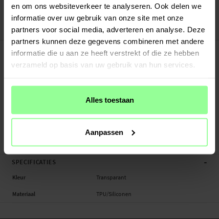
Veilig betalen met Klarna of Paypal
en om ons websiteverkeer te analyseren. Ook delen we
30 dagen retourrecht
informatie over uw gebruik van onze site met onze
partners voor social media, adverteren en analyse. Deze
Spigen
Art number
:
25802
partners kunnen deze gegevens combineren met andere
-
PRODUCTBESCHRIJVING
informatie die u aan ze heeft verstrekt of die ze hebben
TPU/Siliconen hoesje voor iPhone 11.
verzameld op basis van uw gebruik van hun services.
Geschikt voor: Apple iPhone 11
Productsoort: TPU/Siliconen hoesje
Alles toestaan
Merk: Spigen
Materiaal: Siliconen/TPU
Kleur: Transparant
Aanpassen
TPU/Siliconen hoesje, Smartphone
-
SPECIFICATIES
Kleur
Transparant
Materiaal
TPU/Siliconen