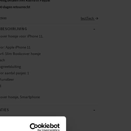
Veilig betalen met Klarna of Paypal
30 dagen retourrecht
tectTech
25690
-
BESCHRIJVING
over hoesje voor iPhone 11.
oor: Apple iPhone 11
rt: Slim Bookcover hoesje
Tech
agneetsluiting
or aantal pasjes: 1
Kunstleer
d
over hoesje, Smartphone
-
ATIES
Rosé goud
Kunstleer