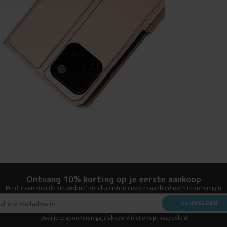
Ontvang 10% korting op je eerste aankoop
Meld je aan voor de nieuwsbrief om als eerste nieuws en aanbiedingen te ontvangen
AANMELDEN
Door je te abonneren ga je akkoord met ons privacybeleid