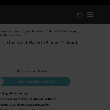
oon-accessoires
Apple
iPhone 11
iPhone 11 Book Covers
let iPhone 11 Goud
h - Slim Card Wallet iPhone 11 Goud
5
Op voorraad (3 stuks)
LEG IN WINKELMANDJE
Altijd gratis verzending
Snelle levering met DHL, Budbee of Postnord
Verstuurd vanuit ons magazijn in Zweden