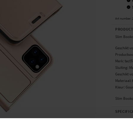
Art number
:
PRODUCT
Slim Bookc
Geschikt v
Productsoo
Merk: tect
Sluiting: M
Geschikt vo
Materiaal: 
Kleur: Gou
Slim Bookc
SPECIFIC
Kleur
Materiaal