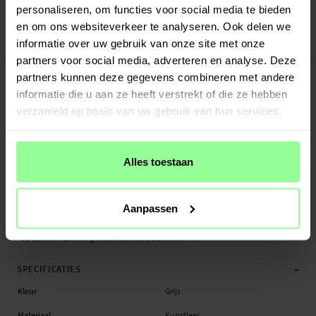
Veilig betalen met Klarna of Paypal
personaliseren, om functies voor social media te bieden
30 dagen retourrecht
en om ons websiteverkeer te analyseren. Ook delen we
informatie over uw gebruik van onze site met onze
Art number
:
25561
partners voor social media, adverteren en analyse. Deze
-
PRODUCTBESCHRIJVING
partners kunnen deze gegevens combineren met andere
Bookcover hoesje met een vlinderdessin in het leer gestanst voor Apple iPhone
informatie die u aan ze heeft verstrekt of die ze hebben
11. Het hoesje is zowel mooi als functioneel en beschermt je hele telefoon
verzameld op basis van uw gebruik van hun services.
tegen krassen, beschadigingen en viezigheid.
Aan de binnenkant van de voorflap kun je meerdere betaalpasjes,
Alles toestaan
lidmaatschapkaartjes of visitekaartjes kwijt en er is ook een groter vakjes voor
briefgeld of bonnetjes. De flap beschermt het scherm tegen krassen en wordt
gesloten met een magneetsluiting.
Aanpassen
- Het hoesje beschermt zowel voor- als achterzijde van de telefoon
- Je telefoon zit veillig vast in de flexibele ho...
Meer
-
SPECIFICATIES
Kleur
Grijs
Materiaal
Kunstleer