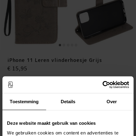
iPhone 11 Leren vlinderhoesje Grijs
Prijs
:
€ 15,95
€ 15,95
Op voorraad (5 stuks)
Toestemming
Details
Over
LEG IN WINKELMANDJE
Altijd gratis verzending
Snelle levering met DHL, Budbee of Postnord
Deze website maakt gebruik van cookies
Verstuurd vanuit ons magazijn in Zweden
We gebruiken cookies om content en advertenties te