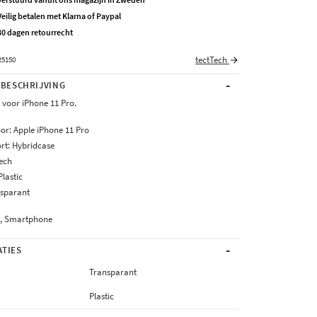
Veilig betalen met Klarna of Paypal
30 dagen retourrecht
tectTech
25150
-
BESCHRIJVING
 voor iPhone 11 Pro.
oor: Apple iPhone 11 Pro
rt: Hybridcase
Tech
Plastic
nsparant
e, Smartphone
-
ATIES
Transparant
Plastic