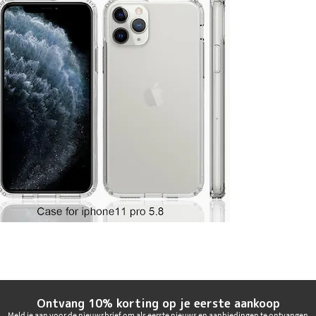
Ontvang 10% korting op je eerste aankoop
Meld je aan voor de nieuwsbrief om als eerste nieuws en aanbiedingen te ontvangen