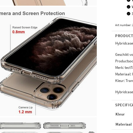
Art number
:
PRODUCT
Hybridcase
Geschikt v
Productsoo
Merk: tect
Materiaal: 
Kleur: Tra
Hybridcas
SPECIFIC
Kleur
Materiaal