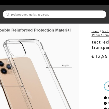
Home
Telef
iPhone 11 Pro
tectTec
transpa
Prijs
:
€ 13,9
€ 13,95