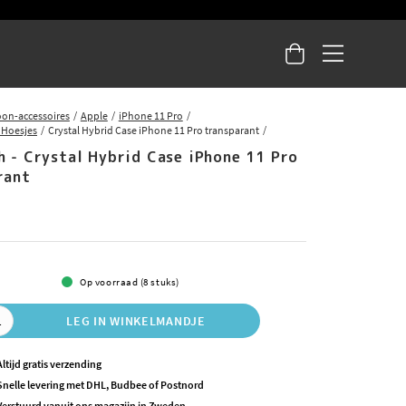
oon-accessoires
Apple
iPhone 11 Pro
 Hoesjes
Crystal Hybrid Case iPhone 11 Pro transparant
h - Crystal Hybrid Case iPhone 11 Pro
rant
5
Op voorraad (8 stuks)
LEG IN WINKELMANDJE
Altijd gratis verzending
Snelle levering met DHL, Budbee of Postnord
Verstuurd vanuit ons magazijn in Zweden