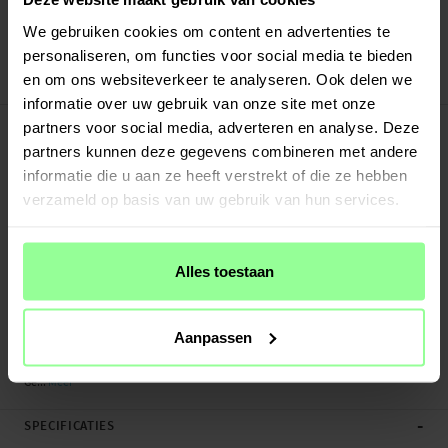
Verstuurd vanuit ons magazijn in Zweden
Veilig betalen met Klarna of Paypal
We gebruiken cookies om content en advertenties te
30 dagen retourrecht
personaliseren, om functies voor social media te bieden
en om ons websiteverkeer te analyseren. Ook delen we
tectTech
Art number
:
25152
informatie over uw gebruik van onze site met onze
-
PRODUCTBESCHRIJVING
partners voor social media, adverteren en analyse. Deze
Doorzichtige hybridcase voor iPhone 11 Pro Max van techTech. Het hoesje is
partners kunnen deze gegevens combineren met andere
ontworpen om je telefoon effectief tegen beschadigingen te beschermen
informatie die u aan ze heeft verstrekt of die ze hebben
zonder de smartphone zwaar en onhandzaam te maken. De achterkant van
verzameld op basis van uw gebruik van hun services.
deze backcover case is gemaakt van hard plastic en de zijkanten van
schokbestendig TPU. Samen geven deze materialen een uitstekende
bescherming zodat je telefoon langer heel blijft.
Alles toestaan
De hoeken van dit hoesje zijn versterkt om een eventuele val te dempen. Het
heeft verhoogde kantjes rond het scherm en de cameramodule om deze te
Aanpassen
beschermen tegen krassen.
Ge...
Meer
-
SPECIFICATIES