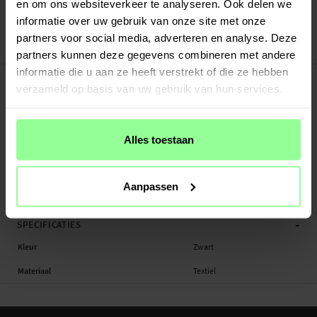
en om ons websiteverkeer te analyseren. Ook delen we
Veilig betalen met Klarna of Paypal
informatie over uw gebruik van onze site met onze
30 dagen retourrecht
partners voor social media, adverteren en analyse. Deze
Art number
:
47327
partners kunnen deze gegevens combineren met andere
informatie die u aan ze heeft verstrekt of die ze hebben
-
PRODUCTBESCHRIJVING
verzameld op basis van uw gebruik van hun services.
Universal Sleeve iPad/Tablet Grijs.
Geschikt voor: Universal up to 12.9"
Productsoort: Sleeve
Alles toestaan
Materiaal: Textiel
Kleur: Zwart
Aanpassen
Sleeve, Tablet
-
SPECIFICATIES
Kleur
Zwart
Materiaal
Textiel