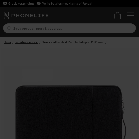
Gratis verzending
Veilig betalen met Klarna of Paypal
Home
Tablet-accessoires
Sleeve met handvat iPad/Tablet up to 12.9" zwart