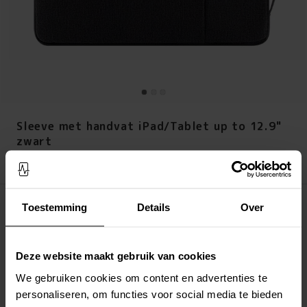
Sleeve met handvat iPad/Tablet up to 12.9"
zwart
Prijs
:
€ 19,95
€ 19,95
Toestemming
Details
Over
Op voorraad (meer dan 20 stuks)
LEG IN WINKELMANDJE
Deze website maakt gebruik van cookies
Altijd gratis verzending
We gebruiken cookies om content en advertenties te
Snelle levering met DHL, Budbee of Postnord
personaliseren, om functies voor social media te bieden
Verstuurd vanuit ons magazijn in Zweden