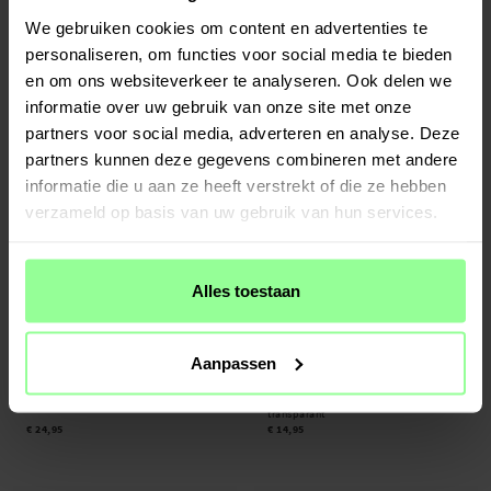
Samsung Galaxy Tab S8 Plus Leren
Samsung Galaxy Tab S8 Plus EVA-hoes
We gebruiken cookies om content en advertenties te
vlinderhoesje Paars
met handvat Blauw
personaliseren, om functies voor social media te bieden
€ 24,95
€ 24,95
en om ons websiteverkeer te analyseren. Ook delen we
informatie over uw gebruik van onze site met onze
partners voor social media, adverteren en analyse. Deze
partners kunnen deze gegevens combineren met andere
informatie die u aan ze heeft verstrekt of die ze hebben
verzameld op basis van uw gebruik van hun services.
Alles toestaan
Op voorraad
Op voorraad
Aanpassen
Samsung Galaxy Tab S8 Plus EVA-hoes
Samsung Galaxy Tab S8 Plus
met handvat Zwart
Schokbestendige TPU hoesje
transparant
€ 24,95
€ 14,95