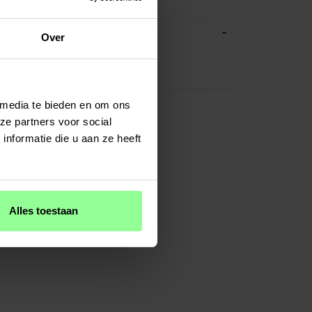
r
-
ATIES
Over
Zwart
Kunstleer
 media te bieden en om ons
ze partners voor social
nformatie die u aan ze heeft
Alles toestaan