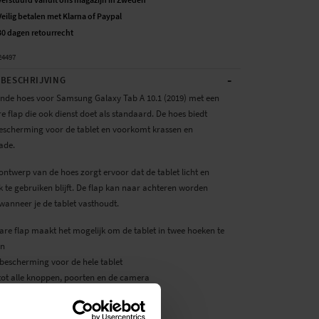
Veilig betalen met Klarna of Paypal
30 dagen retourrecht
24497
-
BESCHRIJVING
de hoes voor Samsung Galaxy Tab A 10.1 (2019) met een
 flap die ook dienst doet als standaard. De hoes biedt
bescherming voor de tablet en voorkomt krassen en
ade.
ontwerp van de hoes zorgt ervoor dat de tablet licht en
 te gebruiken blijft. De flap kan naar achteren worden
anneer je de tablet vasthoudt.
re flap maakt het mogelijk om de tablet in twee hoeken te
en
 bescherming voor de hele tablet
tot alle knoppen, poorten en de camera
or: