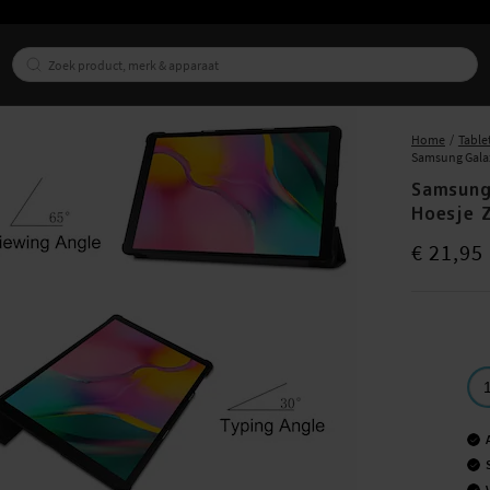
Home
Table
Samsung Galaxy
Samsung
Hoesje 
Prijs
:
€ 21,9
€ 21,95