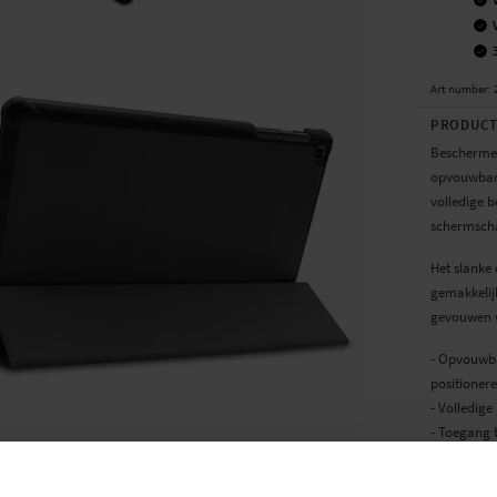
Art number
:
PRODUCT
Beschermen
opvouwbare
volledige 
schermsch
Het slanke 
gemakkelijk
gevouwen w
- Opvouwba
positioner
- Volledige
- Toegang 
Geschikt vo