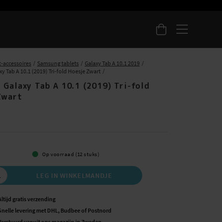
t-accessoires
Samsung tablets
Galaxy Tab A 10.1 2019
 Tab A 10.1 (2019) Tri-fold Hoesje Zwart
 Galaxy Tab A 10.1 (2019) Tri-fold
Zwart
5
Op voorraad (12 stuks)
LEG IN WINKELMANDJE
Altijd gratis verzending
Snelle levering met DHL, Budbee of Postnord
Verstuurd vanuit ons magazijn in Zweden