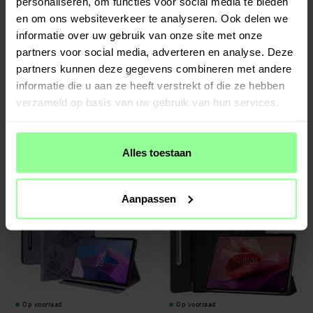
personaliseren, om functies voor social media te bieden
en om ons websiteverkeer te analyseren. Ook delen we
informatie over uw gebruik van onze site met onze
partners voor social media, adverteren en analyse. Deze
partners kunnen deze gegevens combineren met andere
Op voorraad
Op voorraad
informatie die u aan ze heeft verstrekt of die ze hebben
Lenovo Tab P12 EVA-hoes met handvat
Lenovo Tab P12 Leren vlinderhoesje
verzameld op basis van uw gebruik van hun services.
Zwart
Roze
€ 24,95
€ 24,95
Alles toestaan
Aanpassen
Op voorraad
Op voorraad