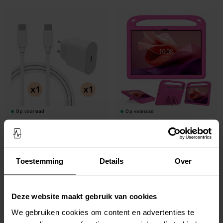
Op voorraad
Op voorraad
Complete oplader voor Lenovo Tab
Lenovo Tab P12 EVA-hoes met handvat
P12 - 2 meter kabel & adapter USB-C
Roze
€ 29,95
€ 35,90
€ 24,95
Toestemming
Details
Over
Deze website maakt gebruik van cookies
We gebruiken cookies om content en advertenties te