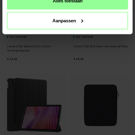
Alles toestaan
Aanpassen
Op voorraad
Op voorraad
Lenovo Tab Gehard Glas 0.3mm
Lenovo Tab EVA-hoes met handvat Roze
Screenprotector
€ 19,95
€ 24,95