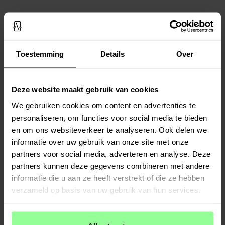
Toestemming
Details
Over
Deze website maakt gebruik van cookies
We gebruiken cookies om content en advertenties te
personaliseren, om functies voor social media te bieden
Op voorraad
Op voorraad
en om ons websiteverkeer te analyseren. Ook delen we
Complete oplader Lenovo Tab - 2m
Lenovo Tab Screenprotector
informatie over uw gebruik van onze site met onze
kabel & adapter USB-C Zwart
partners voor social media, adverteren en analyse. Deze
€ 19,95
€ 9,95
partners kunnen deze gegevens combineren met andere
informatie die u aan ze heeft verstrekt of die ze hebben
verzameld op basis van uw gebruik van hun services.