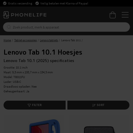
Gratis verzending
Veilig betalen met Klarna of Paypal
Home
Tablet-accessoires
Lenovo tablets
Lenovo Tab 10.1
Lenovo Tab 10.1 Hoesjes
Lenovo Tab 10.1 (2025) specificaties
Grootte: 10.1 inch
Maat: 9,5 mm x 235,7 mm x 154,5 mm
Model: TB311FU
Lader
: USB-C
Draadloos opladen
: Nee
Geheugenkaart
: Ja
FILTER
SORT