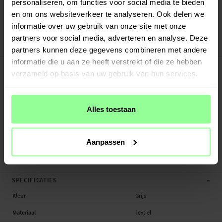
personaliseren, om functies voor social media te bieden
Verstuurd vanuit ons magazijn in Zweden
en om ons websiteverkeer te analyseren. Ook delen we
Veilig betalen met Klarna of Paypal
informatie over uw gebruik van onze site met onze
30 dagen retourrecht
partners voor social media, adverteren en analyse. Deze
Art number
:
38689
partners kunnen deze gegevens combineren met andere
informatie die u aan ze heeft verstrekt of die ze hebben
-
PRODUCTBESCHRIJVING
verzameld op basis van uw gebruik van hun services.
Tablet tas met schouderband.
Geschikt voor: Tabletten tot 11"
Productsoort: Tablethoesje
Alles toestaan
Materiaal: Textiel
Dimensies: 28 x 23,5 x 3,5 cm
Kleur: Grijs
Aanpassen
Tablethoesje, Tablet
-
SPECIFICATIES
Kleur
Grijs
Materiaal
Textiel