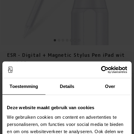
ESR - Digital + Magnetic Stylus Pen iPad wit
Prijs
:
€ 44,95
€ 44,95
Op voorraad (13 stuks)
Toestemming
Details
Over
LEG IN WINKELMANDJE
Deze website maakt gebruik van cookies
Altijd gratis verzending
We gebruiken cookies om content en advertenties te
Snelle levering met DHL, Budbee of Postnord
Verstuurd vanuit ons magazijn in Zweden
personaliseren, om functies voor social media te bieden
Veilig betalen met Klarna of Paypal
en om ons websiteverkeer te analyseren. Ook delen we