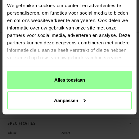
Verstuurd vanuit ons magazijn in Zweden
We gebruiken cookies om content en advertenties te
Veilig betalen met Klarna of Paypal
personaliseren, om functies voor social media te bieden
30 dagen retourrecht
en om ons websiteverkeer te analyseren. Ook delen we
Art number
:
24371
informatie over uw gebruik van onze site met onze
partners voor social media, adverteren en analyse. Deze
-
PRODUCTBESCHRIJVING
partners kunnen deze gegevens combineren met andere
Schokbestendig tablethoesje van EVA materiaal voor de Apple iPad Pro 10.5
informatie die u aan ze heeft verstrekt of die ze hebben
2nd Gen (2017). Dit is het perfecte hoesje voor de jongere leden in de familie.
verzameld op basis van uw gebruik van hun services.
EVA is een zacht plastic materiaal dat niet barst als het valt.
Het hoesje heeft een handvat om de tablet gemakkelijk te kunnen dragen. Het
handvat kan worden omgeklapt tot een standaard om de tablet horizontaal
Alles toestaan
neer te zetten - perfect voor het bekijken van YouTube, films of games.
- Hoesje dat schokken en vallen weerstaat
Aanpassen
- Gemakkelijk om- en afdoen bij je tablet
- Slim handvat - kan een standaard vormen om films te kij...
Meer
-
SPECIFICATIES
Kleur
Zwart