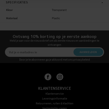
-
SPECIFICATIES
Kleur
Transparant
Materiaal
Plastic
Ontvang 10% korting op je eerste aankoop
Meld je aan voor de nieuwsbrief om als eerste nieuws en aanbiedingen te
ontvangen
AANMELDEN
Door je te abonneren ga je akkoord met ons privacybeleid
KLANTENSERVICE
Klantenservice
Leveringsinformatie
Retourneren, ruilen & klachten
Veelgestelde vragen