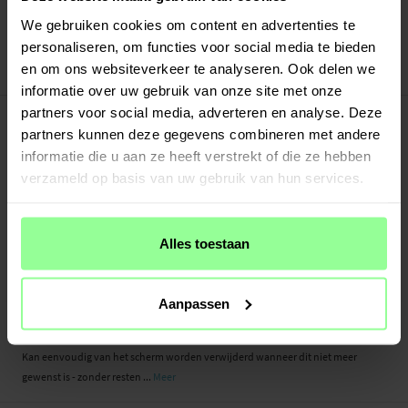
Verstuurd vanuit ons magazijn in Zweden
Veilig betalen met Klarna of Paypal
We gebruiken cookies om content en advertenties te
30 dagen retourrecht
personaliseren, om functies voor social media te bieden
en om ons websiteverkeer te analyseren. Ook delen we
Art number
:
24583
informatie over uw gebruik van onze site met onze
-
PRODUCTBESCHRIJVING
partners voor social media, adverteren en analyse. Deze
partners kunnen deze gegevens combineren met andere
Screenprotector beschermfolie voor Apple iPad Mini 5th Gen (2019). Beschermt
je scherm effectief tegen krassen en beschadigingen zonder je tablet log of
informatie die u aan ze heeft verstrekt of die ze hebben
zwaar te maken.
verzameld op basis van uw gebruik van hun services.
De schermbeschermer heeft geen invloed op de aanraakfunctie of de
gevoeligheid van het scherm.
Alles toestaan
De eenvoudige tweestapsapplicatie zorgt ervoor dat je de beschermer perfect
op je scherm kunt plaatsen. De meegeleverde reinigingsdoek en
stofverwijderaar zorgen ervoor dat er geen stof onder de beschermer
Aanpassen
terechtkomt.
Kan eenvoudig van het scherm worden verwijderd wanneer dit niet meer
gewenst is - zonder resten ...
Meer