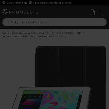
Gratis verzending
Veilig betalen met Klarna of Paypal
Home
Tablet-accessoires
Apple iPad
iPad Air
iPad Air 9.7 1st Gen (2013)
Apple iPad Air 9.7 1st Gen (2013) Tri-fold met Penhouder Zwart