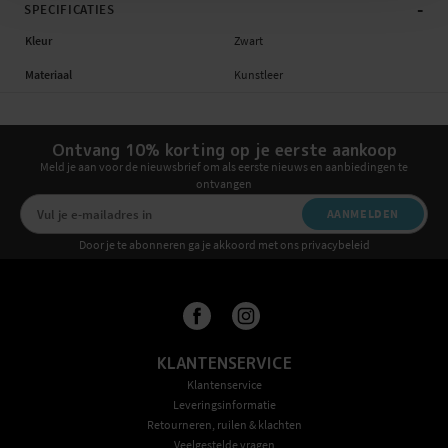
-
SPECIFICATIES
Kleur
Zwart
Materiaal
Kunstleer
Ontvang 10% korting op je eerste aankoop
Meld je aan voor de nieuwsbrief om als eerste nieuws en aanbiedingen te
ontvangen
AANMELDEN
Door je te abonneren ga je akkoord met ons privacybeleid
KLANTENSERVICE
Klantenservice
Leveringsinformatie
Retourneren, ruilen & klachten
Veelgestelde vragen