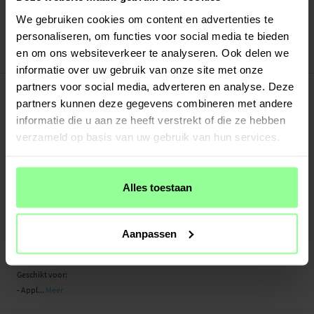
Verstuurd vanuit ons magazijn in Zweden
Veilig betalen met Klarna of Paypal
We gebruiken cookies om content en advertenties te
30 dagen retourrecht
personaliseren, om functies voor social media te bieden
en om ons websiteverkeer te analyseren. Ook delen we
Art number
:
49206
informatie over uw gebruik van onze site met onze
-
PRODUCTBESCHRIJVING
partners voor social media, adverteren en analyse. Deze
partners kunnen deze gegevens combineren met andere
Tri-Fold Hoesje voor Apple iPad Air 9.7 1st Gen (2013) met een opvouwbare flap
die ook dienstdoet als standaard. De hoes biedt volledige bescherming
informatie die u aan ze heeft verstrekt of die ze hebben
rondom de tablet en voorkomt krassen en schermbreuk.
verzameld op basis van uw gebruik van hun services.
Dankzij het slanke ontwerp blijft de tablet licht en handzaam. De flap kan
eenvoudig naar achteren worden gevouwen wanneer je de tablet vasthoudt.
Alles toestaan
- Opvouwbare flap maakt twee kijkhoeken mogelijk
- Automatische slaap-/waakfunctie bij sluiten/openen
- Volledige bescherming rondom de tablet
Aanpassen
- Toegang tot alle knoppen, poorten en de camera
Geschikt voor:
- Appl...
Meer