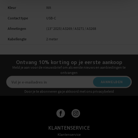
Kleur
Wit
Contact type
USB-C
Afmetingen
(13" 2025) A3269 / A3271 / A3268
Kabellengte
2 meter
Ontvang 10% korting op je eerste aankoop
Meld je aan voor de nieuwsbrief om als eerste nieuws en aanbiedingen te
ontvangen
AANMELDEN
Door je te abonneren ga je akkoord met ons privacybeleid
KLANTENSERVICE
Klantenservice