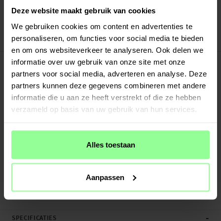
Verstuurd vanuit ons magazijn in Zweden
Deze website maakt gebruik van cookies
Veilig betalen met Klarna of Paypal
30 dagen retourrecht
We gebruiken cookies om content en advertenties te
personaliseren, om functies voor social media te bieden
Art number
:
66834
en om ons websiteverkeer te analyseren. Ook delen we
-
PRODUCTBESCHRIJVING
informatie over uw gebruik van onze site met onze
Laad je Apple iPad Air 13 2nd Gen (2025) optimaal op met dit ultieme duo van
partners voor social media, adverteren en analyse. Deze
Mobique. De lader met Power Delivery-technologie levert tot 20 W aan
partners kunnen deze gegevens combineren met andere
vermogen, waardoor je apparaat razendsnel wordt opgeladen. In combinatie
informatie die u aan ze heeft verstrekt of die ze hebben
met het twee meter lange laadsnoer heb je een perfecte lader waarmee je je
verzameld op basis van uw gebruik van hun services.
apparaat kunt opladen zonder te hoeven beknibbelen op snelheid of
kabellengte.
Alles toestaan
Deze stevige oplaadkabel is van hoge kwaliteit voor een lange levensduur. De
kabel ondersteunt USB 2.0.
Wandlader:
Aanpassen
Ingang: 100-240VAC 50/60Hz
Uitgangsspanning: 5V/3A, 9V/2.22A, 12V/1.67A
Meer
-
SPECIFICATIES