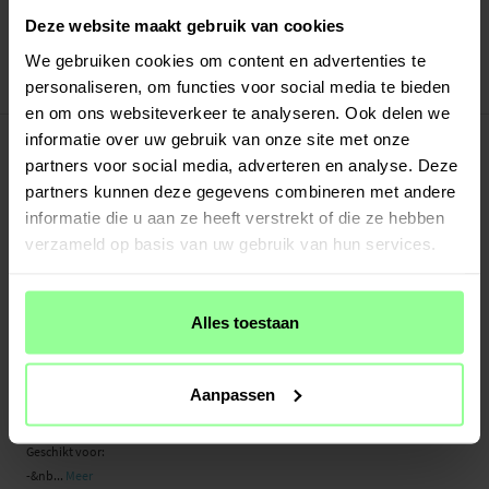
Verstuurd vanuit ons magazijn in Zweden
Deze website maakt gebruik van cookies
Veilig betalen met Klarna of Paypal
30 dagen retourrecht
We gebruiken cookies om content en advertenties te
personaliseren, om functies voor social media te bieden
Art number
:
66842
en om ons websiteverkeer te analyseren. Ook delen we
-
PRODUCTBESCHRIJVING
informatie over uw gebruik van onze site met onze
Beschermende hoes voor Apple iPad Air 13 2nd Gen (2025) met een
partners voor social media, adverteren en analyse. Deze
opvouwbare flap die ook dienst doet als standaard. De hoes biedt volledige
partners kunnen deze gegevens combineren met andere
bescherming voor de tablet en voorkomt krassen en schermschade.
informatie die u aan ze heeft verstrekt of die ze hebben
verzameld op basis van uw gebruik van hun services.
Het slanke ontwerp van de hoes zorgt ervoor dat de tablet licht en gemakkelijk
te gebruiken blijft. De flap kan naar achteren worden gevouwen wanneer je de
tablet vasthoudt.
Alles toestaan
- Opvouwbare flap maakt het mogelijk om de tablet in twee hoeken te
positioneren
- Volledige bescherming voor de hele tablet
Aanpassen
- Toegang tot alle knoppen, poorten en de camera
Geschikt voor:
-&nb...
Meer