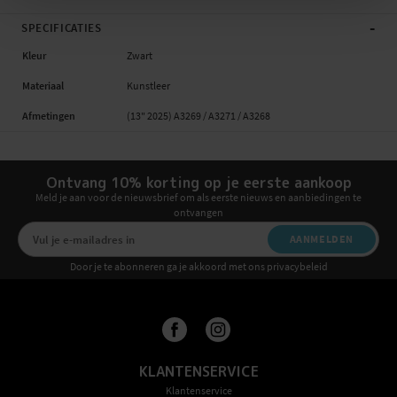
-
SPECIFICATIES
Kleur
Zwart
Materiaal
Kunstleer
Afmetingen
(13" 2025) A3269 / A3271 / A3268
Ontvang 10% korting op je eerste aankoop
Meld je aan voor de nieuwsbrief om als eerste nieuws en aanbiedingen te
ontvangen
AANMELDEN
Door je te abonneren ga je akkoord met ons privacybeleid
KLANTENSERVICE
Klantenservice