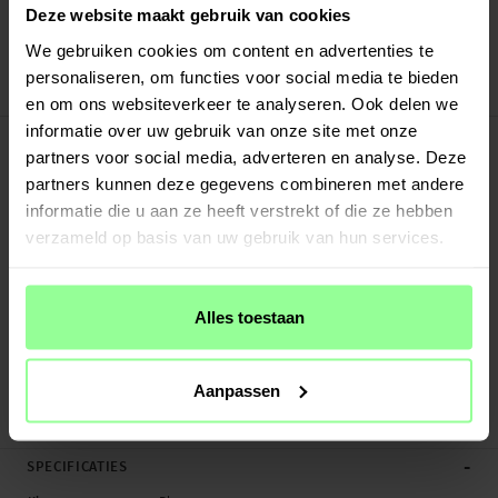
Verstuurd vanuit ons magazijn in Zweden
Deze website maakt gebruik van cookies
Veilig betalen met Klarna of Paypal
We gebruiken cookies om content en advertenties te
30 dagen retourrecht
personaliseren, om functies voor social media te bieden
Art number
:
66858
en om ons websiteverkeer te analyseren. Ook delen we
-
informatie over uw gebruik van onze site met onze
PRODUCTBESCHRIJVING
partners voor social media, adverteren en analyse. Deze
Schokbestendige, stevige tablethoes van EVA-materiaal voor Apple iPad Air 13
partners kunnen deze gegevens combineren met andere
2nd Gen (2025). Dit is het perfecte hoesje voor tablet waarvan de jongste
informatie die u aan ze heeft verstrekt of die ze hebben
familieleden gebruikmaken. EVA is een zacht plastic materiaal, kan tegen een
verzameld op basis van uw gebruik van hun services.
stootje en barst niet als het valt.
Dit hoesje is uitgerust met een handig handvat, waardoor ook kleine handjes
de tablet eenvoudig kunnen ronddragen. De achterkant van deze hoes heeft
Alles toestaan
een uitklapbare standaard - ideaal om YouTube te kijken, films te bekijken of
spelletjes te spelen.
Aanpassen
- Stevig kinderhoesje beschermt goed tegen stoten en vallen
- Gemakke...
Meer
-
SPECIFICATIES