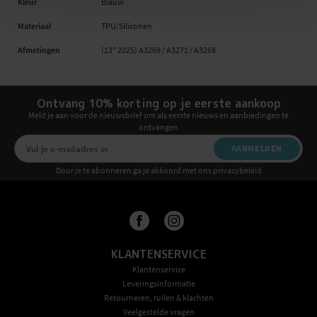
Kleur
Blauw
Materiaal
TPU/Siliconen
Afmetingen
(13" 2025) A3269 / A3271 / A3268
Ontvang 10% korting op je eerste aankoop
Meld je aan voor de nieuwsbrief om als eerste nieuws en aanbiedingen te
ontvangen
AANMELDEN
Door je te abonneren ga je akkoord met ons privacybeleid
KLANTENSERVICE
Klantenservice
Leveringsinformatie
Retourneren, ruilen & klachten
Veelgestelde vragen