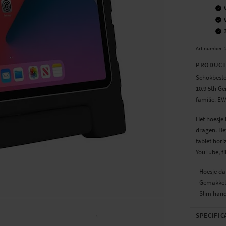
Art number
:
PRODUCT
Schokbeste
10.9 5th Ge
familie. EV
Het hoesje
dragen. He
tablet hori
YouTube, f
- Hoesje da
- Gemakkeli
- Slim hand
SPECIFIC