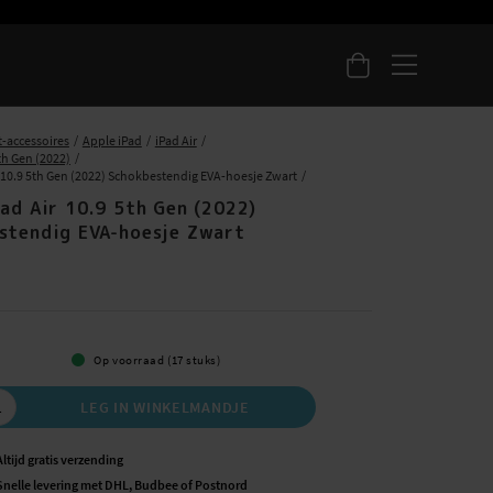
t-accessoires
Apple iPad
iPad Air
5th Gen (2022)
r 10.9 5th Gen (2022) Schokbestendig EVA-hoesje Zwart
ad Air 10.9 5th Gen (2022)
stendig EVA-hoesje Zwart
5
Op voorraad (17 stuks)
LEG IN WINKELMANDJE
Altijd gratis verzending
Snelle levering met DHL, Budbee of Postnord