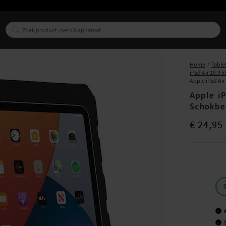
Home
Table
iPad Air 10.9 
Apple iPad Ai
Apple iP
Schokbe
Prijs
:
€ 24,9
€ 24,95