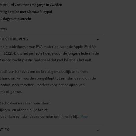
Verstuurd vanuit ons magazijn in Zweden
Veilig betalen met Klarna of Paypal
30 dagen retourrecht
28719
-
BESCHRIJVING
ndig tablethoesje van EVA materiaal voor de Apple iPad Air
n (2022). Dit is het perfecte hoesje voor de jongere leden in de
A is een zacht plastic materiaal dat niet barst als het valt.
 heeft een handvat om de tablet gemakkelijk te kunnen
t handvat kan worden omgeklapt tot een standaard om de
zontaal neer te zetten - perfect voor het bekijken van
ilms of games.
t schokken en vallen weerstaat
jk om- en afdoen bij je tablet
vat - kan een standaard vormen om films te kij...
Meer
-
ATIES