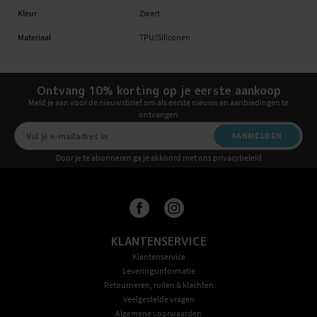
Kleur
Zwart
Materiaal
TPU/Siliconen
Ontvang 10% korting op je eerste aankoop
Meld je aan voor de nieuwsbrief om als eerste nieuws en aanbiedingen te
ontvangen
AANMELDEN
Door je te abonneren ga je akkoord met ons privacybeleid
KLANTENSERVICE
Klantenservice
Leveringsinformatie
Retourneren, ruilen & klachten
Veelgestelde vragen
Algemene voorwaarden