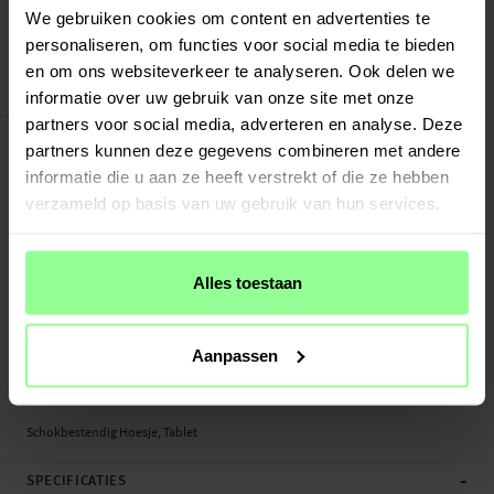
Verstuurd vanuit ons magazijn in Zweden
We gebruiken cookies om content en advertenties te
Veilig betalen met Klarna of Paypal
personaliseren, om functies voor social media te bieden
30 dagen retourrecht
en om ons websiteverkeer te analyseren. Ook delen we
Art number
:
49194
informatie over uw gebruik van onze site met onze
partners voor social media, adverteren en analyse. Deze
-
PRODUCTBESCHRIJVING
partners kunnen deze gegevens combineren met andere
Schokbestendig Hoesje voor iPad 9.7 5th Gen (2017).
informatie die u aan ze heeft verstrekt of die ze hebben
verzameld op basis van uw gebruik van hun services.
Comfortabel en gemakkelijk films, series en sport kijken met behulp van de
geïntegreerde viewingfunctie.
Geschikt voor:
Alles toestaan
- Apple iPad 9.7 5th Gen (2017) A1823 / A1822
Productsoort: Schokbestendig Hoesje
Aanpassen
Materiaal: Siliconen/TPU
Kleur: Zwart
Schokbestendig Hoesje, Tablet
-
SPECIFICATIES