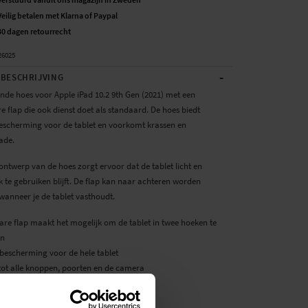
Veilig betalen met Klarna of Paypal
30 dagen retourrecht
26025
-
BESCHRIJVING
de hoes voor Apple iPad 10.2 9th Gen (2021) met een
 flap die ook dienst doet als standaard. De hoes biedt
bescherming voor de tablet en voorkomt krassen en
ade.
ontwerp van de hoes zorgt ervoor dat de tablet licht en
 te gebruiken blijft. De flap kan naar achteren worden
anneer je de tablet vasthoudt.
re flap maakt het mogelijk om de tablet in twee hoeken te
en
 bescherming voor de hele tablet
tot alle knoppen, poorten en de camera
or: