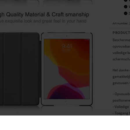
Art number
:
PRODUCT
Beschermen
opvouwbare
volledige 
schermsch
Het slanke 
gemakkelijk
gevouwen w
- Opvouwba
positioner
- Volledige
- Toegang 
Geschikt vo