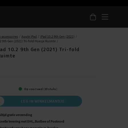
t-accessoires
Apple iPad
iPad 10.2 9th Gen (2021)
2 9th Gen (2021) Tri-fold Hoesje Ruimte
ad 10.2 9th Gen (2021) Tri-fold
Ruimte
5
Op voorraad (19 stuks)
LEG IN WINKELMANDJE
Altijd gratis verzending
Snelle levering met DHL, Budbee of Postnord
Verstuurd vanuit ons magazijn in Zweden