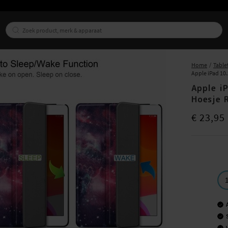
Home
Table
Apple iPad 10.
Apple iP
Hoesje 
Prijs
:
€ 23,9
€ 23,95