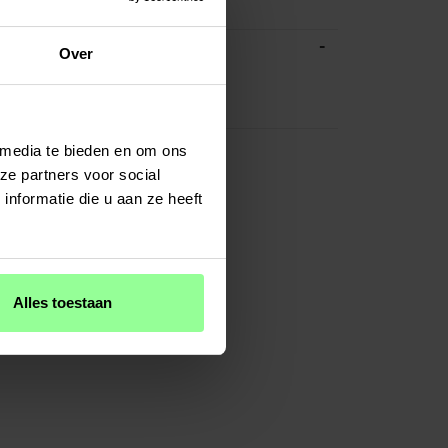
-
ATIES
Over
Veelkleurig/patroon
Kunstleer
 media te bieden en om ons
ze partners voor social
nformatie die u aan ze heeft
Alles toestaan