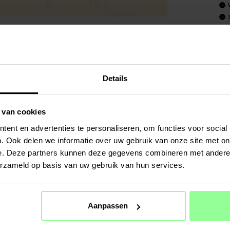
Art number
:
PRODUCT
Screenprote
Details
Geschikt vo
- Apple iPa
 van cookies
Productsoo
ent en advertenties te personaliseren, om functies voor social
Materiaal: 
Kleur: Tra
. Ook delen we informatie over uw gebruik van onze site met on
e. Deze partners kunnen deze gegevens combineren met andere i
Screenprot
erzameld op basis van uw gebruik van hun services.
SPECIFIC
Kleur
Aanpassen
Materiaal