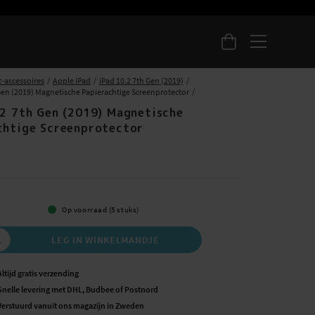
t-accessoires
Apple iPad
iPad 10.2 7th Gen (2019)
 Gen (2019) Magnetische Papierachtige Screenprotector
.2 7th Gen (2019) Magnetische
chtige Screenprotector
5
Op voorraad (5 stuks)
LEG IN WINKELMANDJE
Altijd gratis verzending
Snelle levering met DHL, Budbee of Postnord
Verstuurd vanuit ons magazijn in Zweden