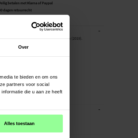
Veilig betalen met Klarna of Paypal
30 dagen retourrecht
49020
-
BESCHRIJVING
ctor beschermfolie voor iPad 10.2 7th Gen (2019).
Over
or:
d 10.2 7th Gen (2019) A2200 / A2198 / A2197
rt: Screenprotector beschermfolie
 media te bieden en om ons
Plastic
nsparant
ze partners voor social
nformatie die u aan ze heeft
ector beschermfolie, Tablet
-
ATIES
Transparant
Alles toestaan
Plastic