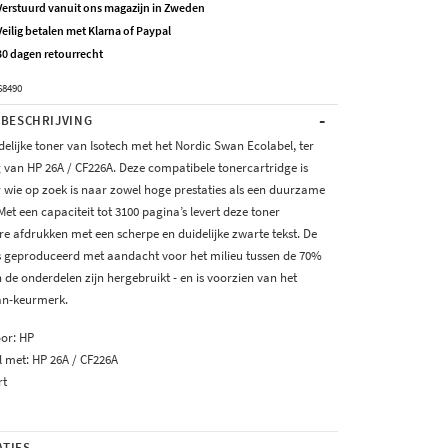
Verstuurd vanuit ons magazijn in Zweden
Veilig betalen met Klarna of Paypal
30 dagen retourrecht
68490
-
BESCHRIJVING
delijke toner van Isotech met het Nordic Swan Ecolabel, ter
 van HP 26A / CF226A. Deze compatibele tonercartridge is
r wie op zoek is naar zowel hoge prestaties als een duurzame
Met een capaciteit tot 3100 pagina’s levert deze toner
e afdrukken met een scherpe en duidelijke zwarte tekst. De
is geproduceerd met aandacht voor het milieu tussen de 70%
de onderdelen zijn hergebruikt - en is voorzien van het
an-keurmerk.
oor: HP
 met: HP 26A / CF226A
rt
-
ATIES