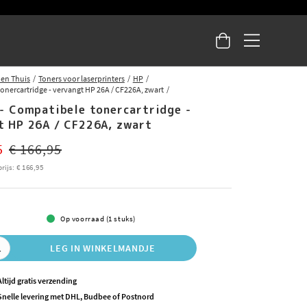
 en Thuis
Toners voor laserprinters
HP
onercartridge - vervangt HP 26A / CF226A, zwart
 - Compatibele tonercartridge -
t HP 26A / CF226A, zwart
ce
:
€ 141,95
Previous price
:
€ 166,95
5
€ 166,95
rijs
:
Prijs
€ 166,95
:
€ 166,95
Op voorraad (1 stuks)
LEG IN WINKELMANDJE
Altijd gratis verzending
Snelle levering met DHL, Budbee of Postnord