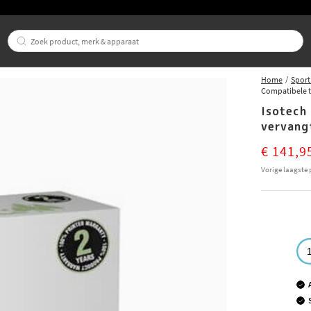
Home
Sport
Compatibele t
Isotech
vervang
Current pri
€ 141,9
Vorige laagste p