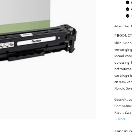
Art number
:
PRODUCT
Milieuvrien
vervanging
ideaal voo
oplossing. 
betrouwbar
cartridge 
en 90% van 
Nordic Sw
Geschikt v
Compatibel
Kleur: Zwa
...
Meer
SPECIFIC