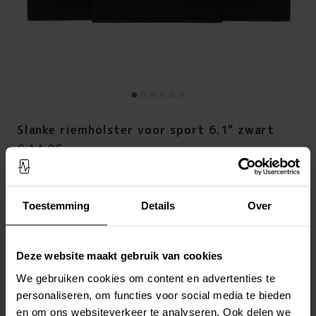
Slanke riemholster voor sport 6.1" zwart
Prijs
:
€ 14,95
€ 14,95
Op voorraad (1 stuks)
Toestemming
Details
Over
LEG IN WINKELMANDJE
Deze website maakt gebruik van cookies
Altijd gratis verzending
Snelle levering met DHL, Budbee of Postnord
We gebruiken cookies om content en advertenties te
Verstuurd vanuit ons magazijn in Zweden
personaliseren, om functies voor social media te bieden
Veilig betalen met Klarna of Paypal
en om ons websiteverkeer te analyseren. Ook delen we