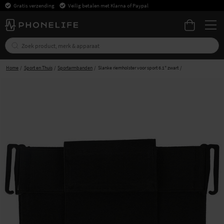
Gratis verzending
Veilig betalen met Klarna of Paypal
Home
Sport en Thuis
Sportarmbanden
Slanke riemholster voor sport 6.1" zwart