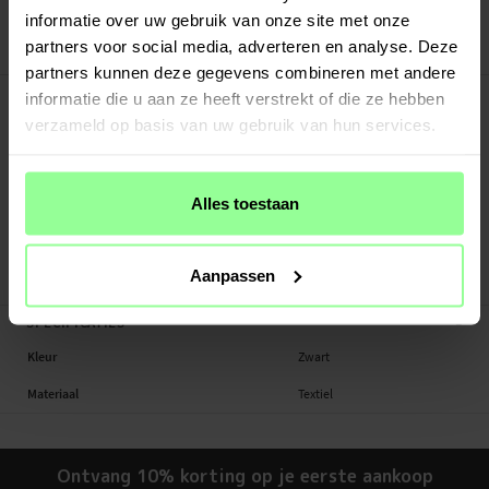
30 dagen retourrecht
informatie over uw gebruik van onze site met onze
partners voor social media, adverteren en analyse. Deze
Art number
:
38259
partners kunnen deze gegevens combineren met andere
-
PRODUCTBESCHRIJVING
informatie die u aan ze heeft verstrekt of die ze hebben
Riemholster voor Universal.
verzameld op basis van uw gebruik van hun services.
Geschikt voor: smartphones tot 6,1 inch
Productsoort: Broekriemhoesje
Alles toestaan
Materiaal: Nylon
Kleur: Zwart
Aanpassen
Broekriemhoesje, Smartphone
-
SPECIFICATIES
Kleur
Zwart
Materiaal
Textiel
Ontvang 10% korting op je eerste aankoop