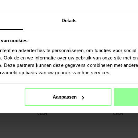
Wit
Plus
€ 13,95
€ 24,95
Details
 van cookies
ent en advertenties te personaliseren, om functies voor social
. Ook delen we informatie over uw gebruik van onze site met on
e. Deze partners kunnen deze gegevens combineren met andere i
erzameld op basis van uw gebruik van hun services.
Op voorraad
Op voorraad
Aanpassen
kt voor Xiaomi X20
2-pack Filters - geschikt voor Xiaomi X20 Plus
10-pack stofzuige
Xiaomi X20 Plus
€ 13,95
€ 39,95