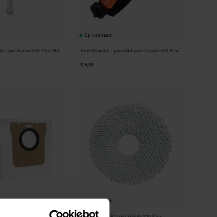
Op voorraad
ikt voor Xiaomi X20 Plus Wit
Hoofdborstel - geschikt voor Xiaomi X20 Plus
€ 9,95
Op voorraad
tofzuigerzakken Xiaomi X20
Dweil - geschikt voor Xiaomi X20 Plus