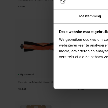
€ 5,95
€ 12,95
Toestemming
Deze website maakt gebruik
We gebruiken cookies om cont
websiteverkeer te analyseren
media, adverteren en analys
verstrekt of die ze hebben v
Op voorraad
Op voorraad
Xiaomi -
Hoofdborstel Xiaomi X20 Plus
2-pack Zijborstels - geschi
Plus Wit
€ 13,95
€ 7,95