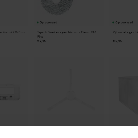
Op voorraad
Op voorraad
r Xiaomi X20 Plus
2-pack Dweilen - geschikt voor Xiaomi X20
Zijborstel - gesch
Plus
€ 7,95
€ 5,95
Beschikbaar 2026-09-04
Op voorraad
 Xiaomi X20 Plus
Xiaomi -
2-pack Zijborstels Xiaomi X20 Plus
Xiaomi -
5-pack S