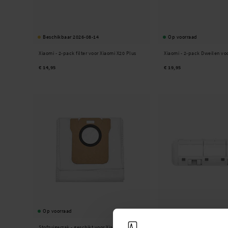
Beschikbaar 2026-08-14
Op voorraad
Xiaomi -
2-pack filter voor Xiaomi X20 Plus
Xiaomi -
2-pack Dweilen voo
€ 14,95
€ 19,95
Op voorraad
Op voorraad
Stofzuigerzak - geschikt voor Xiaomi X20 Plus
Xiaomi -
Borstelbeschermer