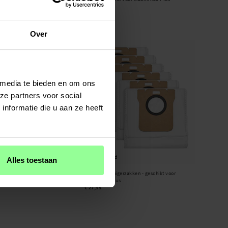
€ 5,95
Over
 media te bieden en om ons
ze partners voor social
nformatie die u aan ze heeft
Op voorraad
Alles toestaan
rzakken - geschikt voor
6-pack stofzuigerzakken - geschikt voor
Xiaomi X20 Plus
€ 27,95