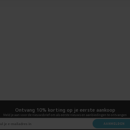
Ontvang 10% korting op je eerste aankoop
Meld je aan voor de nieuwsbrief om als eerste nieuws en aanbiedingen te ontvangen
AANMELDEN