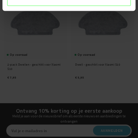
Op voorraad
Op voorraad
2-pack Dweilen - geschikt voor Xiaomi
Dweil - geschikt voor Xiaomi S10
S10
€ 7,95
€ 5,95
Ontvang 10% korting op je eerste aankoop
Meld je aan voor de nieuwsbrief om als eerste nieuws en aanbiedingen te
ontvangen
AANMELDEN