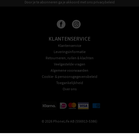
Door je te abonneren ga je akkoord met ons privacybeleid
KLANTENSERVICE
Klantenservice
Leveringsinformatie
Retourneren, ruilen & klachten
Veelgestelde vragen
Algemene voorwaarden
Cookie- & persoonsgegevensbeleid
Toegankelijkheid
Over ons
©
2026
PhoneLife AB (556913-5386)