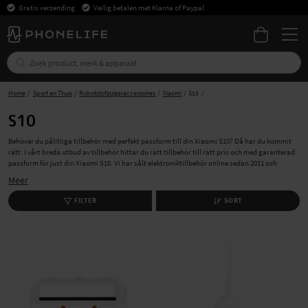
Gratis verzending
Veilig betalen met Klarna of Paypal
Home
Sport en Thuis
Robotstofzuigeraccessoires
Xiaomi
S10
S10
Behöver du pålitliga tillbehör med perfekt passform till din Xiaomi S10? Då har du kommit
rätt. I vårt breda utbud av tillbehör hittar du rätt tillbehör till rätt pris och med garanterad
passform för just din Xiaomi S10. Vi har sålt elektroniktillbehör online sedan 2011 och
skickar hundratusentals försändelses varje år. Hos oss köper du tryggt och säkert tillbehör
Meer
som moppdukar, filter och borstar samt reservdelar till din Xiaomi S10. För ett rent och
skinande hem, köp dina tillbehör från oss idag. Med fri och blixtsnabb leverans blir ditt köp
FILTER
SORT
ännu bättre. Beställ nu!
Varför välja PhoneLife för dina Xiaomi S10-
tillbehör?
Med vårt klara och enkla system blir köp av tillbehör för Xiaomi S10 en barnlek. För en
robotdammsugare som alltid levererar, hitta dina nödvändiga tillbehör hos oss. Snabb och
kostnadsfri leverans inkluderad.
Allt du behöver: filter, moppdukar, borstar och fler
tillbehör till Xiaomi S10, alltid med fri leverans.