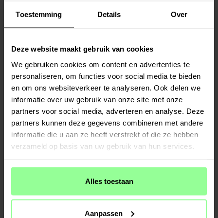
S10
Toestemming
Details
Over
€ 9,95
€ 13,95
Deze website maakt gebruik van cookies
We gebruiken cookies om content en advertenties te
personaliseren, om functies voor social media te bieden
en om ons websiteverkeer te analyseren. Ook delen we
informatie over uw gebruik van onze site met onze
partners voor social media, adverteren en analyse. Deze
partners kunnen deze gegevens combineren met andere
informatie die u aan ze heeft verstrekt of die ze hebben
Op voorraad
Op voorraad
verzameld op basis van uw gebruik van hun services.
2-pack Zijborstels - geschikt voor
2-pack Filters - geschikt voor Xiaomi
Xiaomi S10 Zwart
S10
€ 7,95
€ 13,95
Alles toestaan
Aanpassen