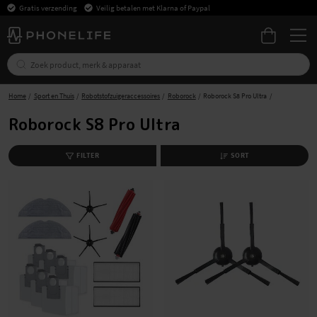
Gratis verzending
Veilig betalen met Klarna of Paypal
Home
Sport en Thuis
Robotstofzuigeraccessoires
Roborock
Roborock S8 Pro Ultra
Roborock S8 Pro Ultra
FILTER
SORT