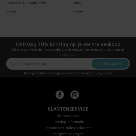
Roborock S8 Pro Ultra Zwart
Ultra
€ 7,95
€ 5,95
Ontvang 10% korting op je eerste aankoop
Meld je aan voor de nieuwsbrief om als eerste nieuws en aanbiedingen te
ontvangen
AANMELDEN
Door je te abonneren ga je akkoord met ons privacybeleid
KLANTENSERVICE
Klantenservice
Leveringsinformatie
Retourneren, ruilen & klachten
Veelgestelde vragen