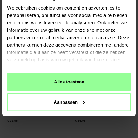
HEPA-filter - geschikt voor Roborock S8
10-pack stofzuigerzakken - geschikt
We gebruiken cookies om content en advertenties te
Pro Ultra
voor Roborock S8 Pro Ultra
personaliseren, om functies voor social media te bieden
€ 5,95
€ 39,95
en om ons websiteverkeer te analyseren. Ook delen we
informatie over uw gebruik van onze site met onze
partners voor social media, adverteren en analyse. Deze
partners kunnen deze gegevens combineren met andere
informatie die u aan ze heeft verstrekt of die ze hebben
verzameld op basis van uw gebruik van hun services.
Alles toestaan
Op voorraad
Op voorraad
Aanpassen
6-pack stofzuigerzakken - geschikt voor
2-pack Hoofdborstels - geschikt voor
Roborock S8 Pro Ultra
Roborock S8 Pro Ultra
€ 27,95
€ 14,95