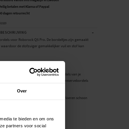
Veilig betalen met Klarna of Paypal
30 dagen retourrecht
51320
-
BESCHRIJVING
orstels voor Roborock Q5 Pro. De borsteltjes zijn gemaakt
 waardoor de stofzuiger gemakkelijker vuil en stof kan
duct van een derde partij, geen origineel.
ste schoonmaakresultaten moeten de borstels van je
uiger regelmatig worden vervangen. Deze reserveborstels
eenvoudig de bestaande borstels.
Over
orstels voor je robotstofzuiger houden de vloeren schoon
 te installeren op de stofzuiger
or:
 media te bieden en om ons
 Q5 Pro
ze partners voor social