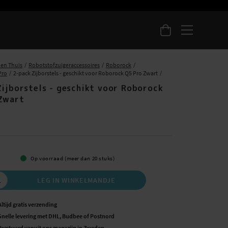
 en Thuis
Robotstofzuigeraccessoires
Roborock
Pro
2-pack Zijborstels - geschikt voor Roborock Q5 Pro Zwart
Zijborstels - geschikt voor Roborock
Zwart
Op voorraad (meer dan 20 stuks)
LEG IN WINKELMANDJE
Altijd gratis verzending
Snelle levering met DHL, Budbee of Postnord
Verstuurd vanuit ons magazijn in Zweden