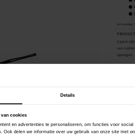
Art number
:
PRODUCT
2-pack zijb
van rubber
opzuigen.
Let op: Pro
Voor de be
robotstofz
vervangen 
Details
- Nieuwe b
- Eenvoudig
 van cookies
Geschikt vo
ent en advertenties te personaliseren, om functies voor social
- Roborock
. Ook delen we informatie over uw gebruik van onze site met on