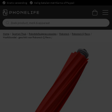
Gratis verzending
Veilig betalen met Klarna of Paypal
Home
Sport en Thuis
Robotstofzuigeraccessoires
Roborock
Roborock Q Revo
Hoofdborstel - geschikt voor Roborock Q Revo