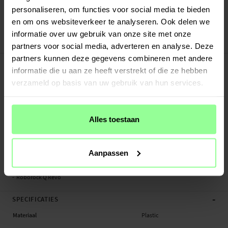
Verstuurd vanuit ons magazijn in Zweden
personaliseren, om functies voor social media te bieden
Veilig betalen met Klarna of Paypal
en om ons websiteverkeer te analyseren. Ook delen we
30 dagen retourrecht
informatie over uw gebruik van onze site met onze
Art number
:
50232
partners voor social media, adverteren en analyse. Deze
partners kunnen deze gegevens combineren met andere
-
PRODUCTBESCHRIJVING
informatie die u aan ze heeft verstrekt of die ze hebben
Hoofdborstel voor Roborock Q Revo. De borstel moet regelmatig vervangen
verzameld op basis van uw gebruik van hun services.
worden om de beste reinigingsresultaten van de stofzuiger te behouden. Je
kunt de bestaande borstel eenvoudig vervangen door deze reserveborstel.
Let op: Product van een derde partij, geen origineel.
Alles toestaan
- Nieuwe hoofdborstel voor de robotstofzuiger houdt de vloeren schoon
- Eenvoudig te installeren op de stofzuiger
Aanpassen
Geschikt voor:
- Roborock Q Revo
-
SPECIFICATIES
Materiaal
Plastic