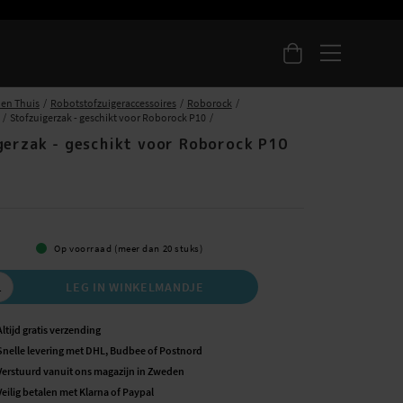
 en Thuis
Robotstofzuigeraccessoires
Roborock
Stofzuigerzak - geschikt voor Roborock P10
gerzak - geschikt voor Roborock P10
Op voorraad (meer dan 20 stuks)
LEG IN WINKELMANDJE
Altijd gratis verzending
Snelle levering met DHL, Budbee of Postnord
Verstuurd vanuit ons magazijn in Zweden
Veilig betalen met Klarna of Paypal