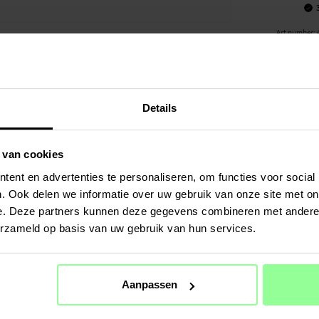
Art number
:
PRODUCT
Stofzuigerz
ontworpen o
vangen, zod
Details
klaren.
Let op: Pro
 van cookies
Belangrijk
ent en advertenties te personaliseren, om functies voor social
- Grote cap
. Ook delen we informatie over uw gebruik van onze site met on
aantal kee
e. Deze partners kunnen deze gegevens combineren met andere i
- Eenvoudig
erzameld op basis van uw gebruik van hun services.
van een ce
- Veilige v
vervangen z
Aanpassen
SPECIFIC