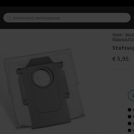
Home
Sport
Roborock P10
Stofzui
Prijs
:
€ 5,95
€ 5,95