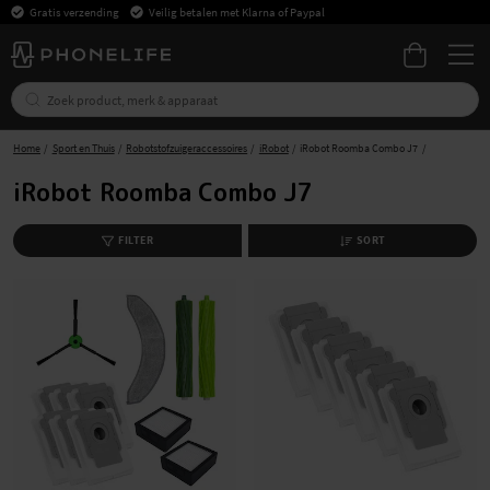
Gratis verzending
Veilig betalen met Klarna of Paypal
Home
Sport en Thuis
Robotstofzuigeraccessoires
iRobot
iRobot Roomba Combo J7
iRobot Roomba Combo J7
FILTER
SORT