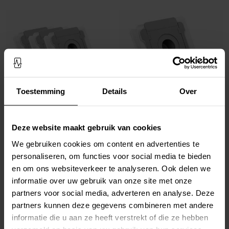
Toestemming
Details
Over
Op voorraad
Op voorraad
Deze website maakt gebruik van cookies
3-pack stofzuigerzakken - geschikt voor
Stofzuigerzak - geschikt voor iRobot
iRobot Roomba Combo J7
Roomba Combo J7
We gebruiken cookies om content en advertenties te
€ 14,95
€ 5,95
personaliseren, om functies voor social media te bieden
en om ons websiteverkeer te analyseren. Ook delen we
informatie over uw gebruik van onze site met onze
partners voor social media, adverteren en analyse. Deze
partners kunnen deze gegevens combineren met andere
informatie die u aan ze heeft verstrekt of die ze hebben