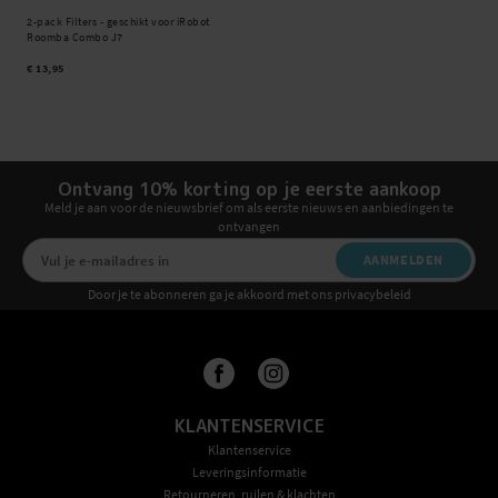
2-pack Filters - geschikt voor iRobot
Roomba Combo J7
€ 13,95
Ontvang 10% korting op je eerste aankoop
Meld je aan voor de nieuwsbrief om als eerste nieuws en aanbiedingen te
ontvangen
AANMELDEN
Door je te abonneren ga je akkoord met ons privacybeleid
KLANTENSERVICE
Klantenservice
Leveringsinformatie
Retourneren, ruilen & klachten