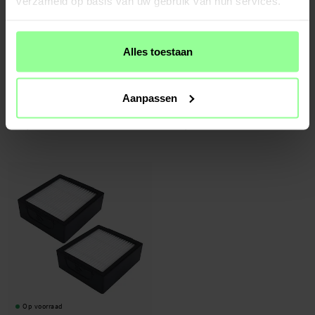
verzameld op basis van uw gebruik van hun services.
Alles toestaan
Op voorraad
Op voorraad
Aanpassen
Zijborstel - geschikt voor iRobot
2-pack Hoofdborstels - geschikt voor
Roomba Combo J7 Zwart
iRobot Roomba Combo J7
€ 5,95
€ 14,95
Op voorraad