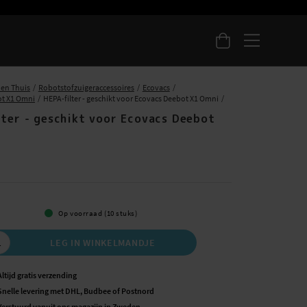
 en Thuis
Robotstofzuigeraccessoires
Ecovacs
ot X1 Omni
HEPA-filter - geschikt voor Ecovacs Deebot X1 Omni
lter - geschikt voor Ecovacs Deebot
i
Op voorraad (10 stuks)
LEG IN WINKELMANDJE
Altijd gratis verzending
Snelle levering met DHL, Budbee of Postnord
Verstuurd vanuit ons magazijn in Zweden