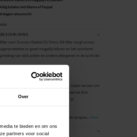
Veilig betalen met Klarna of Paypal
30 dagen retourrecht
60630
-
BESCHRIJVING
filter voor Ecovacs Deebot X1 Omni. Dit filter zorgt ervoor
zuigerprestaties zo goed mogelijk blijven en het voorkomt
preiding van stof, pollen en andere allergenen in de lucht die
duct van een derde partij, geen origineel.
 reinigings- en filterefficiëntie te bereiken, raden we aan om
gsonderdelen van je robotstofzuiger elke twee tot drie
Over
vervangen, (afhankelijk van hoe intensief je
iger gebruikt wordt).
lters voor de robotstofzuiger verminderen de versprei...
Meer
 media te bieden en om ons
-
ATIES
ze partners voor social