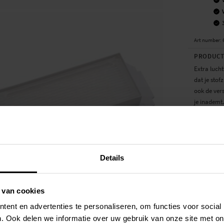
Art number
:
PRODUCT
Extra lucht
dat je stof
ook de vers
je inademt.
Let op: Pro
Om de beste
de reinigin
Details
maanden te 
robotstofzu
 van cookies
- Nieuwe fi
ent en advertenties te personaliseren, om functies voor social
SPECIFIC
. Ook delen we informatie over uw gebruik van onze site met on