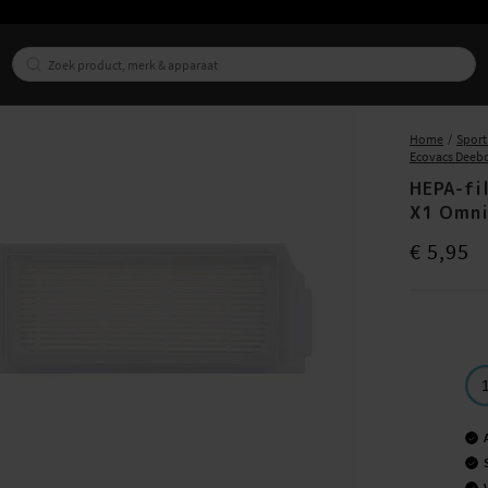
Home
Sport
Ecovacs Deeb
HEPA-fi
X1 Omn
Prijs
:
€ 5,95
€ 5,95