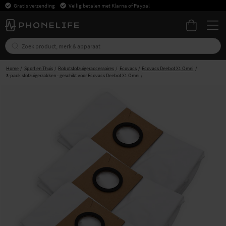
Gratis verzending
Veilig betalen met Klarna of Paypal
Home
Sport en Thuis
Robotstofzuigeraccessoires
Ecovacs
Ecovacs Deebot X1 Omni
3-pack stofzuigerzakken - geschikt voor Ecovacs Deebot X1 Omni