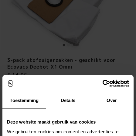
3-pack stofzuigerzakken - geschikt voor
Ecovacs Deebot X1 Omni
Prijs
:
€ 14,95
€ 14,95
Op voorraad (19 stuks)
Toestemming
Details
Over
LEG IN WINKELMANDJE
Deze website maakt gebruik van cookies
Altijd gratis verzending
Snelle levering met DHL, Budbee of Postnord
We gebruiken cookies om content en advertenties te