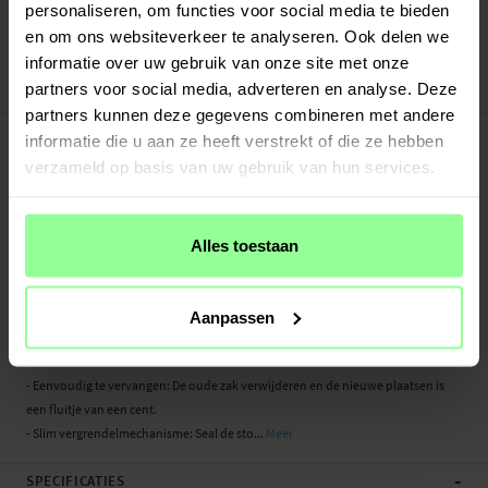
Verstuurd vanuit ons magazijn in Zweden
personaliseren, om functies voor social media te bieden
Veilig betalen met Klarna of Paypal
en om ons websiteverkeer te analyseren. Ook delen we
30 dagen retourrecht
informatie over uw gebruik van onze site met onze
partners voor social media, adverteren en analyse. Deze
Art number
:
50466
partners kunnen deze gegevens combineren met andere
-
PRODUCTBESCHRIJVING
informatie die u aan ze heeft verstrekt of die ze hebben
Stofzuigerzakken voor de Ecovacs Deebot X1 Omni. Deze ruime en efficiënte zak
verzameld op basis van uw gebruik van hun services.
is ontworpen om al het stof, vuil en gruis van je robotstofzuiger op te vangen,
zodat je robotstofzuiger goed zijn werk kan doen en het huis netjes schoon kan
houden.
Alles toestaan
Let op: Product van een derde partij, geen origineel.
Belangrijkste kenmerken:
Aanpassen
- Grote capaciteit: De ruime inhoud van de stofzuigerzakken vermindert het
aantal keer verwisselen
- Eenvoudig te vervangen: De oude zak verwijderen en de nieuwe plaatsen is
een fluitje van een cent.
- Slim vergrendelmechanisme: Seal de sto...
Meer
-
SPECIFICATIES