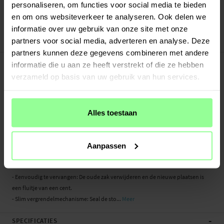
Verstuurd vanuit ons magazijn in Zweden
personaliseren, om functies voor social media te bieden
Veilig betalen met Klarna of Paypal
en om ons websiteverkeer te analyseren. Ook delen we
30 dagen retourrecht
informatie over uw gebruik van onze site met onze
partners voor social media, adverteren en analyse. Deze
Art number
:
56612
partners kunnen deze gegevens combineren met andere
-
PRODUCTBESCHRIJVING
informatie die u aan ze heeft verstrekt of die ze hebben
Stofzuigerzakken voor de Ecovacs Deebot X1 Omni. Deze ruime en efficiënte zak
verzameld op basis van uw gebruik van hun services.
is ontworpen om al het stof, vuil en gruis van je robotstofzuiger op te vangen,
zodat je robotstofzuiger goed zijn werk kan doen en het huis netjes schoon kan
houden.
Alles toestaan
Let op: Product van een derde partij, geen origineel.
Belangrijkste kenmerken:
Aanpassen
- Grote capaciteit: De ruime inhoud van de stofzuigerzakken vermindert het
aantal keer verwisselen
- Eenvoudig te vervangen: De oude zak verwijderen en de nieuwe plaatsen is
een fluitje van een cent.
- Slim vergrendelmechanisme: Seal de sto...
Meer
-
SPECIFICATIES