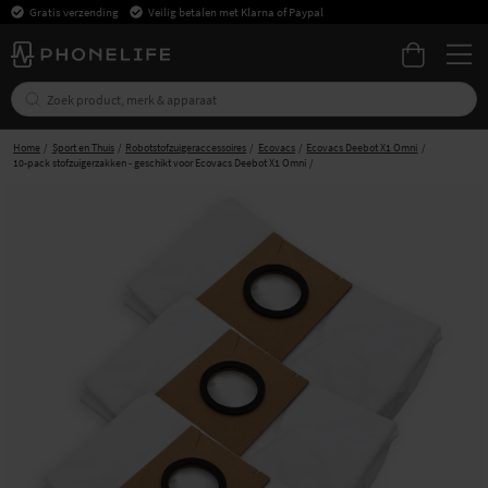
Gratis verzending
Veilig betalen met Klarna of Paypal
Home
Sport en Thuis
Robotstofzuigeraccessoires
Ecovacs
Ecovacs Deebot X1 Omni
10-pack stofzuigerzakken - geschikt voor Ecovacs Deebot X1 Omni