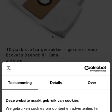
10-pack stofzuigerzakken - geschikt voor
Ecovacs Deebot X1 Omni
Prijs
:
€ 39,95
€ 39,95
Op voorraad (5 stuks)
Toestemming
Details
Over
LEG IN WINKELMANDJE
Deze website maakt gebruik van cookies
Altijd gratis verzending
Snelle levering met DHL, Budbee of Postnord
We gebruiken cookies om content en advertenties te