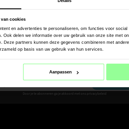
Details
 van cookies
ent en advertenties te personaliseren, om functies voor social
. Ook delen we informatie over uw gebruik van onze site met on
e. Deze partners kunnen deze gegevens combineren met andere i
erzameld op basis van uw gebruik van hun services.
Ontvang 10% korting op je eerste aankoop
Aanpassen
Meld je aan voor de nieuwsbrief om als eerste nieuws en aanbiedingen te ontvangen
AANMELDEN
Door je te abonneren ga je akkoord met ons privacybeleid
E