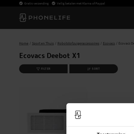
Gratis verzending
Veilig betalen met Klarna of Paypal
Home
Sport en Thuis
Robotstofzuigeraccessoires
Ecovacs
Ecovacs D
Ecovacs Deebot X1
FILTER
SORT