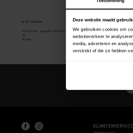
Toestemming
Deze website maakt gebruik
Op voorraad
We gebruiken cookies om cont
HEPA-filter - geschikt voor Ecovacs Deebot
X1
websiteverkeer te analyseren
€ 5,95
media, adverteren en analys
verstrekt of die ze hebben v
KLANTENSERVIC
Klantenservice