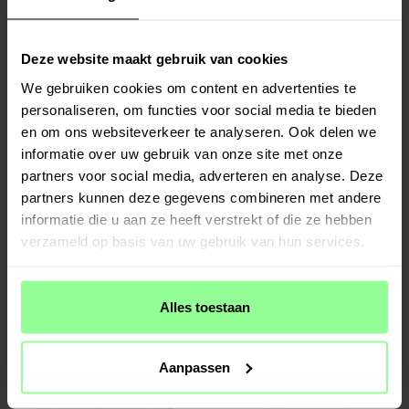
Deze website maakt gebruik van cookies
We gebruiken cookies om content en advertenties te
personaliseren, om functies voor social media te bieden
en om ons websiteverkeer te analyseren. Ook delen we
informatie over uw gebruik van onze site met onze
partners voor social media, adverteren en analyse. Deze
partners kunnen deze gegevens combineren met andere
Op voorraad
Op voorraad
informatie die u aan ze heeft verstrekt of die ze hebben
3-pack stofzuigerzakken - geschikt voor
2-pack Zijborstels - geschikt voor
verzameld op basis van uw gebruik van hun services.
Ecovacs Deebot T30 Max
Ecovacs Deebot T30 Max Zwart
€ 14,95
€ 7,95
Alles toestaan
Aanpassen