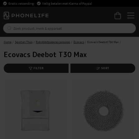
Gratis verzending
Veilig betalen met Klarna of Paypal
Home
Sport en Thuis
Robotstofzuigeraccessoires
Ecovacs
Ecovacs Deebot T30 Max
Ecovacs Deebot T30 Max
FILTER
SORT