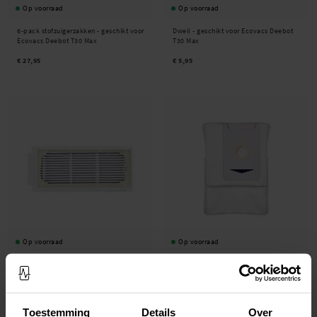
Op voorraad
Op voorraad
6-pack stofzuigerzakken - geschikt voor
Dweil - geschikt voor Ecovacs Deebot
Ecovacs Deebot T30 Max
T30 Max
€ 27,95
€ 5,95
Op voorraad
Op voorraad
HEPA-filter - geschikt voor Ecovacs
10-pack stofzuigerzakken - geschikt
Deebot T30 Max
voor Ecovacs Deebot T30 Max
€ 5,95
€ 39,95
Toestemming
Details
Over