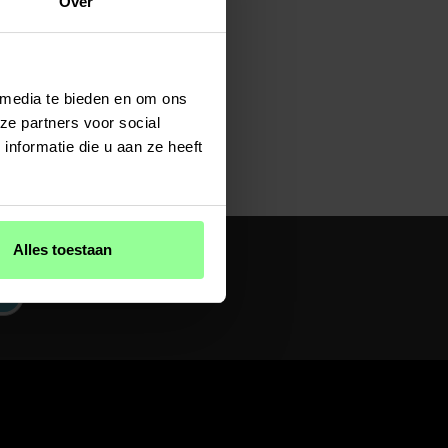
Over
 media te bieden en om ons
chikt voor Ecovacs Deebot
ze partners voor social
nformatie die u aan ze heeft
Alles toestaan