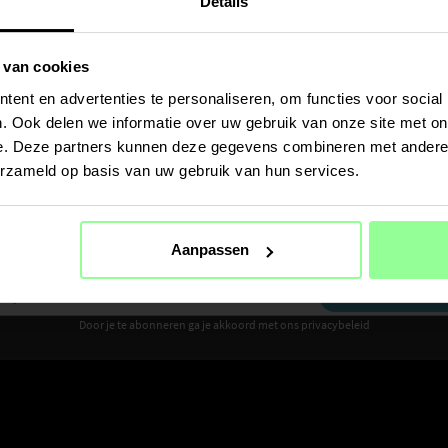
Details
 van cookies
Op voorraad
Op voorraad
ent en advertenties te personaliseren, om functies voor social
or Ecovacs Deebot
Zijborstel - geschikt voor Ecovacs Deebot
HEPA-filter - ges
N20 Plus Zwart
N20 Plus
. Ook delen we informatie over uw gebruik van onze site met on
€ 5,95
€ 5,95
e. Deze partners kunnen deze gegevens combineren met andere i
erzameld op basis van uw gebruik van hun services.
Ontvang 10% korting op je eerste aankoop
Aanpassen
Meld je aan voor de nieuwsbrief om als eerste nieuws en aanbiedingen te ontvangen
AANMELDEN
Door je te abonneren ga je akkoord met ons privacybeleid
E