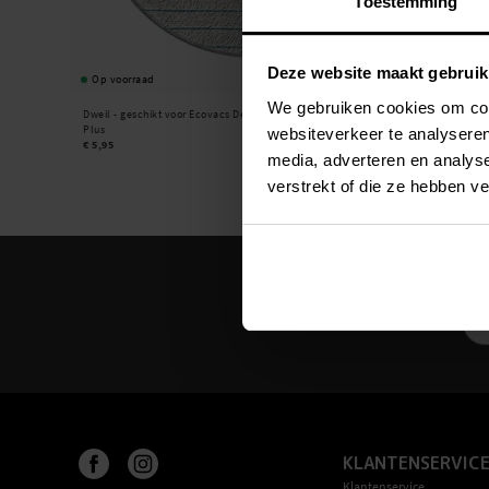
Toestemming
Deze website maakt gebruik
Op voorraad
Op voorraad
We gebruiken cookies om cont
Dweil - geschikt voor Ecovacs Deebot N20
Hoofdborstel - geschikt vo
Plus
N20 Plus
websiteverkeer te analyseren
€ 5,95
€ 9,95
media, adverteren en analys
verstrekt of die ze hebben v
KLANTENSERVIC
Klantenservice