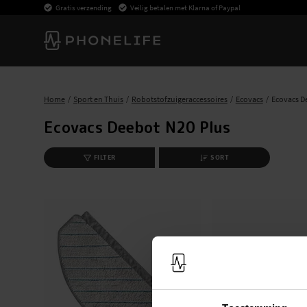
Gratis verzending
Veilig betalen met Klarna of Paypal
Home
Sport en Thuis
Robotstofzuigeraccessoires
Ecovacs
Ecovacs D
Ecovacs Deebot N20 Plus
FILTER
SORT