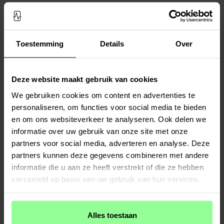
2-pack Zijborstels - geschikt voor
Zijborstel - geschikt voor Dreame L40
Dreame L40 Ultra Zwart
Ultra Zwart
€ 7,95
€ 5,95
Toestemming
Details
Over
Deze website maakt gebruik van cookies
We gebruiken cookies om content en advertenties te
personaliseren, om functies voor social media te bieden
en om ons websiteverkeer te analyseren. Ook delen we
informatie over uw gebruik van onze site met onze
partners voor social media, adverteren en analyse. Deze
partners kunnen deze gegevens combineren met andere
Op voorraad
Op voorraad
informatie die u aan ze heeft verstrekt of die ze hebben
2-pack Filters - geschikt voor Dreame
6-pack stofzuigerzakken - geschikt voor
verzameld op basis van uw gebruik van hun services.
L40 Ultra
Dreame L40 Ultra
€ 13,95
€ 27,95
Alles toestaan