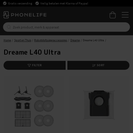
Gratis verzending
Veilig betalen met Klarna of Paypal
Home
Sport en Thuis
Robotstofzuigeraccessoires
Dreame
Dreame L40 Ultra
Dreame L40 Ultra
FILTER
SORT