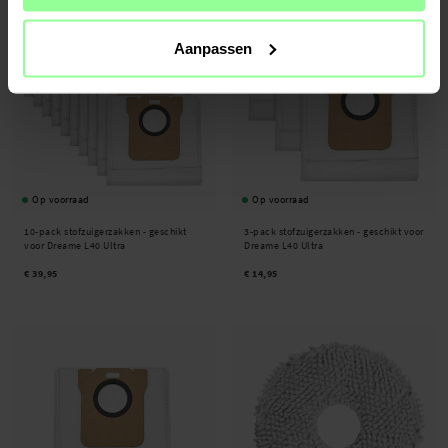
Aanpassen
Op voorraad
Op voorraad
10-pack stofzuigerzakken - geschikt
3-pack stofzuigerzakken - geschikt voor
voor Dreame L40 Ultra
Dreame L40 Ultra
€ 39,95
€ 14,95