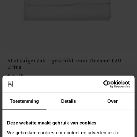
Stofzuigerzak - geschikt voor Dreame L20
Ultra
Prijs
:
€ 5,95
€ 5,95
Op voorraad (meer dan 20 stuks)
Toestemming
Details
Over
LEG IN WINKELMANDJE
Deze website maakt gebruik van cookies
Altijd gratis verzending
Snelle levering met DHL, Budbee of Postnord
We gebruiken cookies om content en advertenties te