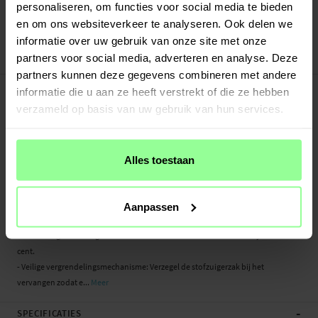
Verstuurd vanuit ons magazijn in Zweden
personaliseren, om functies voor social media te bieden
Veilig betalen met Klarna of Paypal
en om ons websiteverkeer te analyseren. Ook delen we
30 dagen retourrecht
informatie over uw gebruik van onze site met onze
partners voor social media, adverteren en analyse. Deze
Art number
:
49333
partners kunnen deze gegevens combineren met andere
-
PRODUCTBESCHRIJVING
informatie die u aan ze heeft verstrekt of die ze hebben
Stofzuigerzak voor de Dreame L20 Ultra. Deze ruime en efficiënte zak is
verzameld op basis van uw gebruik van hun services.
ontworpen om al het stof, vuil en gruis van je robotstofzuiger op te vangen,
zodat je robotstofzuiger de klus elke keer weer goed kan klaren.
Alles toestaan
Let op: Product van een derde partij, geen origineel.
Belangrijkste kenmerken:
- Grote capaciteit: Grotere inhoud van de stofzuigerzak vermindert het aantal
Aanpassen
keer vervangen
- Eenvoudig te vervangen: Wisselen voor een nieuwe zak is een fluitje van een
cent.
- Veilige vergrendelingsmechanisme: Verzegel de stofzuigerzak bij het
vervangen zodat e...
Meer
-
SPECIFICATIES