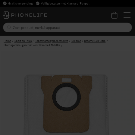
Gratis verzending
Veilig betalen met Klarna of Paypal
Home
Sport en Thuis
Robotstofzuigeraccessoires
Dreame
Dreame L20 Ultra
Stofzuigerzak - geschikt voor Dreame L20 Ultra