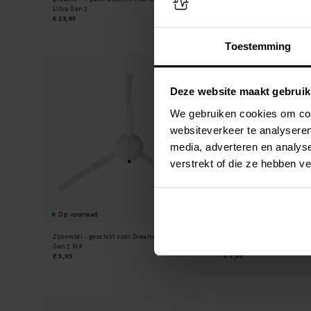
Ultra Gen 2
Gen 2
€ 23,95
€ 28,95
Toestemming
Deze website maakt gebruik
We gebruiken cookies om cont
websiteverkeer te analyseren
media, adverteren en analys
verstrekt of die ze hebben v
Op voorraad
Op voorraad
Zijborstel - geschikt voor Dreame L10s Ultra
2-pack Dweilen - geschikt 
Gen 2 Wit
Ultra Gen 2
€ 5,95
€ 7,95