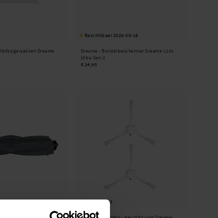
Beschikbaar 2026-09-18
Stofzuigerzakken Dreame
Dreame -
Borstelbeschermer Dreame L10s
Ultra Gen 2
€ 24,95
Op voorraad
eschikt voor Dreame L10s
2-pack Zijborstels - geschikt voor Dreame