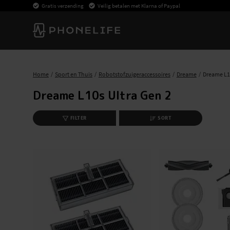
Gratis verzending
Veilig betalen met Klarna of Paypal
Home
Sport en Thuis
Robotstofzuigeraccessoires
Dreame
Dreame L10
Dreame L10s Ultra Gen 2
FILTER
SORT