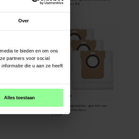
L10s Ultra Gen 2 Wit
€ 7,95
Over
 media te bieden en om ons
ze partners voor social
nformatie die u aan ze heeft
Op voorraad
Alles toestaan
zakken - geschikt voor
3-pack stofzuigerzakken - geschikt voor
a Gen 2
Dreame L10s Ultra Gen 2
€ 14,95