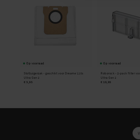
Op voorraad
Op voorraad
Stofzuigerzak - geschikt voor Dreame L10s
Roborock -
2-pack filter v
Ultra Gen 2
Ultra Gen 2
€ 5,95
€ 19,95