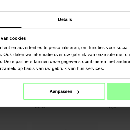
Gen 2
Ultra Gen 2
€ 59,95
€ 11,95
Details
 van cookies
ent en advertenties te personaliseren, om functies voor social
. Ook delen we informatie over uw gebruik van onze site met on
e. Deze partners kunnen deze gegevens combineren met andere i
erzameld op basis van uw gebruik van hun services.
Op voorraad
Op voorraad
Aanpassen
voor Dreame L10s
10-pack stofzuigerzakken - geschikt voor
6-pack stofzuiger
Dreame L10s Ultra Gen 2
Dreame L10s Ultr
€ 39,95
€ 27,95