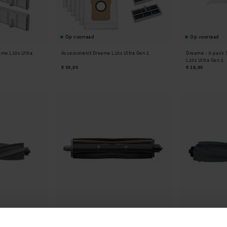
Op voorraad
Op voorraad
ame L10s Ultra
Accessoirekit Dreame L10s Ultra Gen 2
Dreame -
3-pack 
L10s Ultra Gen 2
€ 39,95
€ 18,95
Op voorraad
Op voorraad
ame L10s Ultra
Dreame -
TriCut Borstel Dreame L10s Ultra
Hoofdborstel - g