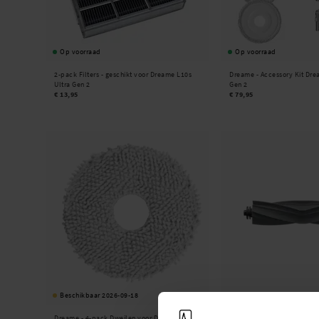
Op voorraad
Op voorraad
2-pack Filters - geschikt voor Dreame L10s
Dreame -
Accessory Kit Dre
Ultra Gen 2
Gen 2
€ 13,95
€ 79,95
Beschikbaar 2026-09-18
Beschikbaar 2026-08-14
Dreame -
4-pack Dweilen voor Dreame L10s
Dreame -
Hoofdborstel Dre