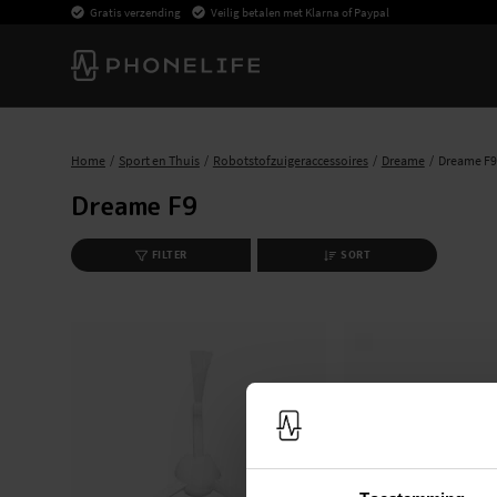
Gratis verzending
Veilig betalen met Klarna of Paypal
Home
Sport en Thuis
Robotstofzuigeraccessoires
Dreame
Dreame F9
Dreame F9
FILTER
SORT