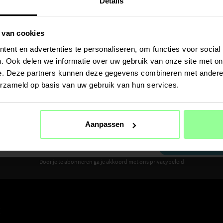
Details
 van cookies
ent en advertenties te personaliseren, om functies voor social
ame F9
. Ook delen we informatie over uw gebruik van onze site met on
e. Deze partners kunnen deze gegevens combineren met andere i
erzameld op basis van uw gebruik van hun services.
Ontvang 10% korting op je eerste aankoop
Aanpassen
Meld je aan voor de nieuwsbrief om als eerste nieuws en aanbiedingen te ontvangen
AANMELDEN
Door je te abonneren ga je akkoord met ons privacybeleid
E