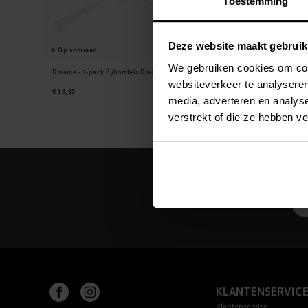
Toestemming
Deze website maakt gebruik
Op voorraad
Beschikbaar 2026-08-14
We gebruiken cookies om cont
Dreame -
2-pack Zijborstels Dreame F9 wit
Dreame -
Hoofdborstel Dre
websiteverkeer te analyseren
€ 19,95
€ 24,95
media, adverteren en analys
verstrekt of die ze hebben v
KLANTENSERVIC
Klantenservice