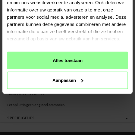
Veilig betalen met Klarna of Paypal
en om ons websiteverkeer te analyseren. Ook delen we
30 dagen retourrecht
informatie over uw gebruik van onze site met onze
partners voor social media, adverteren en analyse. Deze
Art number
:
65940
partners kunnen deze gegevens combineren met andere
-
PRODUCTBESCHRIJVING
informatie die u aan ze heeft verstrekt of die ze hebben
Accessoireset met stofzuigerzakken, filters, zijborstels en hoofdborstel voor de
verzameld op basis van uw gebruik van hun services.
iRobot Roomba i8 Plus. Dit set bevat al het benodigde accessoires om de
prestaties van je robotstofzuiger te optimaliseren en de levensduur te
verlengen. Met deze extra accessoires haal je het meeste uit je stofzuiger en zorg
Alles toestaan
je ervoor dat deze altijd op zijn best werkt.
Bevat 6x stofzuigerzakken, 2x filters, 2x zijborstels, 2x hoofdborstel
Aanpassen
Geschikt voor:
- iRobot Roomba i8 Plus
Let op! Dit is geen origineel accessoire.
-
SPECIFICATIES