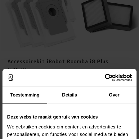
Accessoirekit iRobot Roomba i8 Plus
Prijs
:
€ 39,95
€ 39,95
Op voorraad (meer dan 20 stuks)
Toestemming
Details
Over
LEG IN WINKELMANDJE
Deze website maakt gebruik van cookies
Altijd gratis verzending
Snelle levering met DHL, Budbee of Postnord
We gebruiken cookies om content en advertenties te
Verstuurd vanuit ons magazijn in Zweden
personaliseren, om functies voor social media te bieden