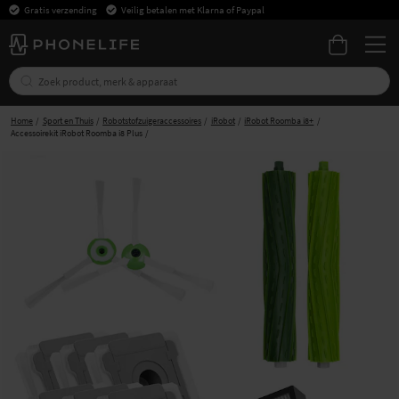
Gratis verzending
Veilig betalen met Klarna of Paypal
Home
Sport en Thuis
Robotstofzuigeraccessoires
iRobot
iRobot Roomba i8+
Accessoirekit iRobot Roomba i8 Plus