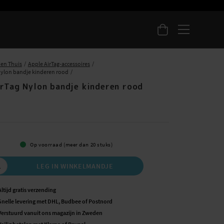
 en Thuis
Apple AirTag-accessoires
Nylon bandje kinderen rood
irTag Nylon bandje kinderen rood
Op voorraad (meer dan 20 stuks)
LEG IN WINKELMANDJE
Altijd gratis verzending
Snelle levering met DHL, Budbee of Postnord
Verstuurd vanuit ons magazijn in Zweden