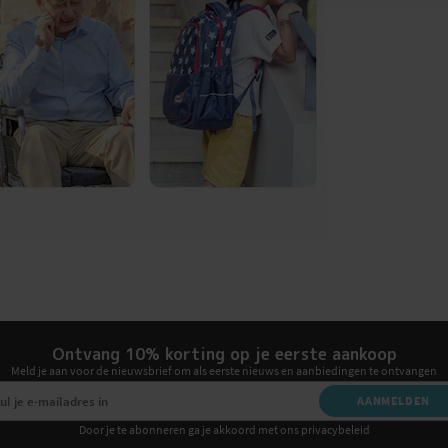
Ontvang 10% korting op je eerste aankoop
Meld je aan voor de nieuwsbrief om als eerste nieuws en aanbiedingen te ontvangen
AANMELDEN
Door je te abonneren ga je akkoord met ons privacybeleid