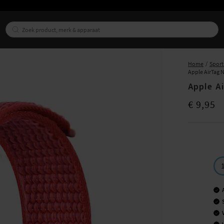
Home
Sport
Apple AirTag 
Apple A
Prijs
:
€ 9,95
€ 9,95