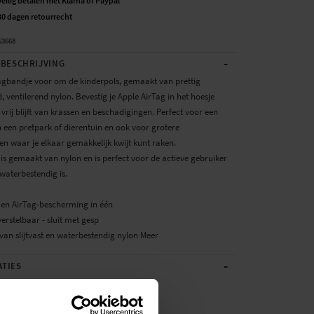
Veilig betalen met Klarna of Paypal
30 dagen retourrecht
63668
-
BESCHRIJVING
agbandje voor om de kinderpols, gemaakt van prettig
 ventilerend nylon. Bevestig je Apple AirTag in het hoesje
vrij blijft van krassen en beschadigingen. Perfect voor een
 een pretpark of dierentuin en ook voor grotere
n waar je elkaar gemakkelijk kwijt kunt raken.
is gemaakt van nylon en is perfect voor de actieve gebruiker
waterbestendig is.
en AirTag-bescherming in één
 verstelbaar - sluit met gesp
van slijtvast en waterbestendig nylon
Meer
-
ATIES
Rood
Textiel