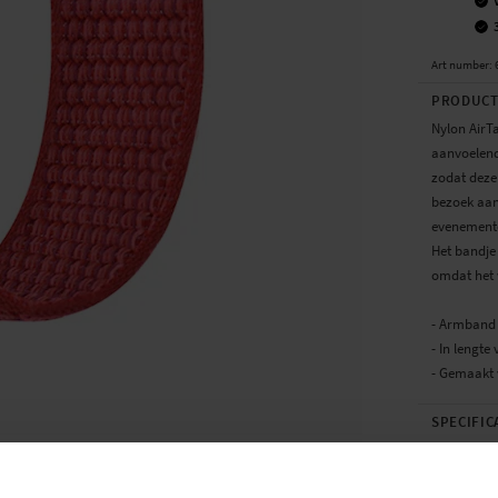
Art number
:
PRODUCT
Nylon AirT
aanvoelend,
zodat deze 
bezoek aan
evenemente
Het bandje 
omdat het 
- Armband 
- In lengte
- Gemaakt 
SPECIFIC
Kleur
Materiaal