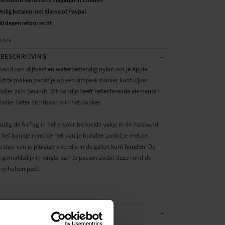
Veilig betalen met Klarna of Paypal
30 dagen retourrecht
47243
-
BESCHRIJVING
band van slijtvast en waterbestendig nylon om je Apple
ast te maken zodat je op een simpele manier kunt kijken
sdier zich bevindt. Dit bandje heeft reflecterende elementen
isdier beter zichtbaar is in het donker.
udig de AirTag in het ervoor bedoelde vakje in de halsband
 het bandje rond de nek van je huisdier zodat je met de
e stap van je pluizige vriendje in de gaten kunt houden. De
s gemakkelijk in lengte aan te passen zodat deze rond de
renhalsen past.
-
ATIES