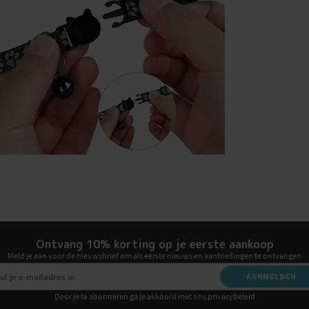
Ontvang 10% korting op je eerste aankoop
Meld je aan voor de nieuwsbrief om als eerste nieuws en aanbiedingen te ontvangen
AANMELDEN
Door je te abonneren ga je akkoord met ons privacybeleid