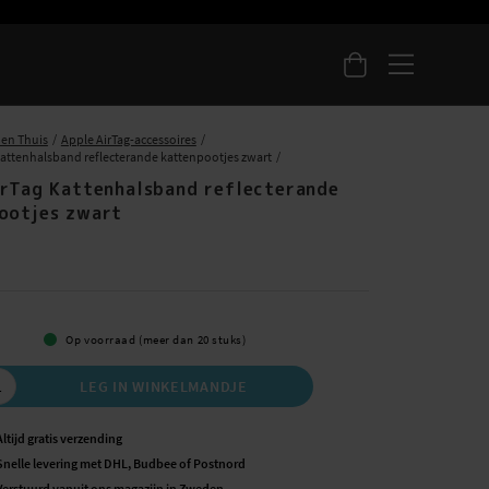
 en Thuis
Apple AirTag-accessoires
Kattenhalsband reflecterande kattenpootjes zwart
irTag Kattenhalsband reflecterande
ootjes zwart
5
Op voorraad (meer dan 20 stuks)
LEG IN WINKELMANDJE
Altijd gratis verzending
Snelle levering met DHL, Budbee of Postnord
Verstuurd vanuit ons magazijn in Zweden