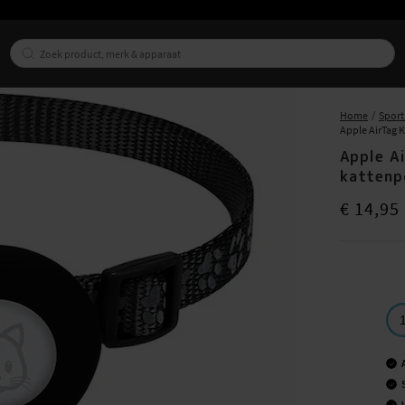
Home
Sport
Apple AirTag 
Apple A
kattenp
Prijs
:
€ 14,9
€ 14,95