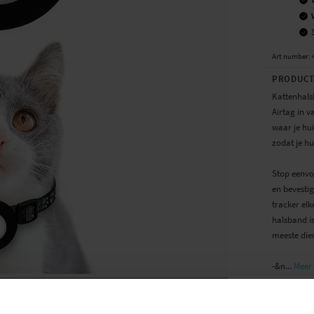
Art number
:
PRODUCT
Kattenhals
Airtag in v
waar je hui
zodat je hu
Stop eenvo
en bevestig
tracker elk
halsband i
meeste die
-&n...
Meer
SPECIFIC