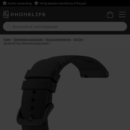
Gratis verzending
Veilig betalen met Klarna of Paypal
Home
Smartwatch-accessoires
Xplora smartwatches
X6 Play
Xplora X6 Play Siliconen bandje Zwart