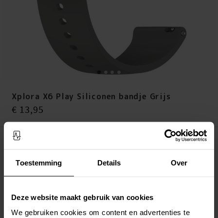
Xplora X6 Play Siliconen bandje Grijs
Prijs
:
€ 13,95
€ 13,95
Op voorraad (meer dan 20 stuks)
Toestemming
Details
Over
LEG IN WINKELMANDJE
Altijd gratis verzending
Deze website maakt gebruik van cookies
Snelle levering met DHL, Budbee of Postnord
Verstuurd vanuit ons magazijn in Zweden
We gebruiken cookies om content en advertenties te