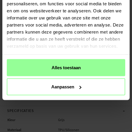
Veilig betalen met Klarna of Paypal
personaliseren, om functies voor social media te bieden
30 dagen retourrecht
en om ons websiteverkeer te analyseren. Ook delen we
informatie over uw gebruik van onze site met onze
Art number
:
48805
partners voor social media, adverteren en analyse. Deze
-
PRODUCTBESCHRIJVING
partners kunnen deze gegevens combineren met andere
Siliconen bandje voor Xplora X6 Play. Omdat de band volledig van siliconen is
informatie die u aan ze heeft verstrekt of die ze hebben
gemaakt, is hij bestand tegen alle vormen van vocht. Dit maakt hem ideaal voor
verzameld op basis van uw gebruik van hun services.
sportieve en actieve gebruikers of voor wie de smartwatch de hele dag draagt.
De band wordt geleverd met bevestigingen voor een snelle en eenvoudige
installatie op je horloge. Je kunt de lengte eenvoudig aanpassen en de band
Alles toestaan
vastzetten op de maat die het beste bij je past. Dit zorgt voor optimaal
draagcomfort, zowel tijdens dagelijkse activiteiten als tijdens het sporten.
Aanpassen
- Verstelbare lengte - sluiting met gesp
- Complet...
Meer
-
SPECIFICATIES
Kleur
Grijs
Materiaal
TPU/Siliconen