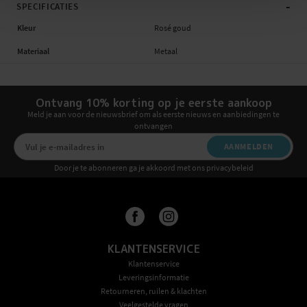
-
SPECIFICATIES
Kleur
Rosé goud
Materiaal
Metaal
Ontvang 10% korting op je eerste aankoop
Meld je aan voor de nieuwsbrief om als eerste nieuws en aanbiedingen te
ontvangen
AANMELDEN
Door je te abonneren ga je akkoord met ons privacybeleid
KLANTENSERVICE
Klantenservice
Leveringsinformatie
Retourneren, ruilen & klachten
Veelgestelde vragen