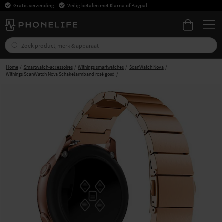
Gratis verzending
Veilig betalen met Klarna of Paypal
Home
Smartwatch-accessoires
Withings smartwatches
ScanWatch Nova
Withings ScanWatch Nova Schakelarmband rosé goud