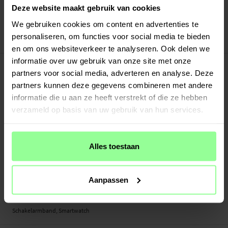
Verstuurd vanuit ons magazijn in Zweden
Deze website maakt gebruik van cookies
Veilig betalen met Klarna of Paypal
We gebruiken cookies om content en advertenties te
30 dagen retourrecht
personaliseren, om functies voor social media te bieden
Art number
:
49996
en om ons websiteverkeer te analyseren. Ook delen we
-
informatie over uw gebruik van onze site met onze
PRODUCTBESCHRIJVING
partners voor social media, adverteren en analyse. Deze
Schakelarmband voor Withings ScanWatch Nova.
partners kunnen deze gegevens combineren met andere
Geschikt voor:
informatie die u aan ze heeft verstrekt of die ze hebben
- Withings ScanWatch Nova
verzameld op basis van uw gebruik van hun services.
Productsoort: Schakelarmband
Lengte: Verstelbaar tussen ongeveer 120-180 mm (lengte zonder de smartwatch
Alles toestaan
zelf)
Breedte bandje: 20mm
Horlogeband Inkorter: Afzonderlijk gekocht
Aanpassen
Materiaal: Metaal
Kleur: Rosé goud
Schakelarmband, Smartwatch