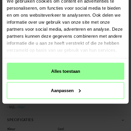
Verstuurd vanuit ons magazijn in Zweden
We gebruiken cookies om content en advertenties te
Veilig betalen met Klarna of Paypal
personaliseren, om functies voor social media te bieden
30 dagen retourrecht
en om ons websiteverkeer te analyseren. Ook delen we
informatie over uw gebruik van onze site met onze
Art number
:
49685
partners voor social media, adverteren en analyse. Deze
-
PRODUCTBESCHRIJVING
partners kunnen deze gegevens combineren met andere
informatie die u aan ze heeft verstrekt of die ze hebben
Flexibel siliconen bandje voor Withings ScanWatch Horizon. Deze armband is
gemaakt van duurzaam, slijtvast siliconen zodat het lang mee gaat. De
verzameld op basis van uw gebruik van hun services.
geribbelde structuur van de armband zorgt ervoor dat je pols kan luchten zodat
je hem comfortabel dag en nacht kunt dragen.
Alles toestaan
De lengte van de armband is eenvoudig aan te passen op je pols met behulp
van de magneetsluiting, hierdoor past hij altijd perfect om je pols. Dit
smartwatchbandje wordt compleet met bevestigingsmiddelen geleverd zodat
Aanpassen
je hem makkelijk en snel kunt omwisselen met je huidige bandje.
- Stijl...
Meer
-
SPECIFICATIES
Kleur
Geel