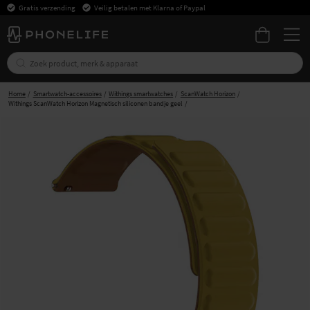
Gratis verzending
Veilig betalen met Klarna of Paypal
Home
Smartwatch-accessoires
Withings smartwatches
ScanWatch Horizon
Withings ScanWatch Horizon Magnetisch siliconen bandje geel