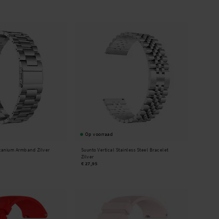
Op voorraad
itanium Armband Zilver
Suunto Vertical Stainless Steel Bracelet
Zilver
€ 27,95