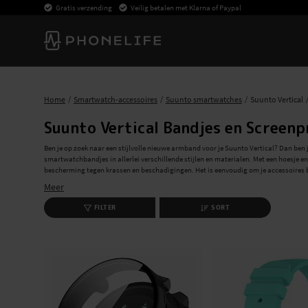
Gratis verzending
Veilig betalen met Klarna of Paypal
Home
Smartwatch-accessoires
Suunto smartwatches
Suunto Vertical
Suunto Vertical Bandjes en Screen
Ben je op zoek naar een stijlvolle nieuwe armband voor je Suunto Vertical? Dan ben j
smartwatchbandjes in allerlei verschillende stijlen en materialen. Met een hoesje 
bescherming tegen krassen en beschadigingen. Het is eenvoudig om je accessoires b
verzendkosten.
Meer
Stijlvolle bandjes voor Suunto Vertical
FILTER
SORT
Kies uit onze vele bandjes voor Suunto Vertical en vind de juiste maat. Van sportie
kantoor, wij hebben voor ieder wat wils.
Jouw Gids voor Hoesjes en Screenprotectors v
Wij bieden hoogwaardige hoesjes en screenprotectors die optimale bescherming bie
ontworpen om je Suunto Vertical te perfectioneren zonder concessies te doen aan het
Met snelle verzending en gratis levering is de keuze eenvoudig. Koop je accessoires