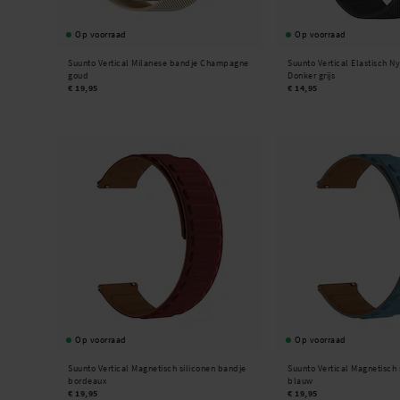
Op voorraad
Op voorraad
Suunto Vertical Milanese bandje Champagne
Suunto Vertical Elastisch N
goud
Donker grijs
€ 19,95
€ 14,95
Op voorraad
Op voorraad
Suunto Vertical Magnetisch siliconen bandje
Suunto Vertical Magnetisch 
bordeaux
blauw
€ 19,95
€ 19,95