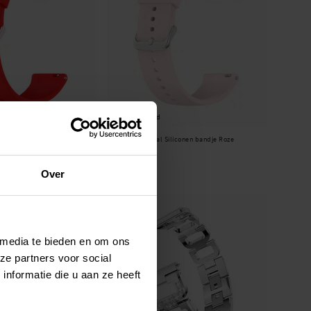
Op voorraad
iliconen bandje Rood
Suunto Vertical Siliconen bandje Roze
€ 13,95
Over
 media te bieden en om ons
ze partners voor social
nformatie die u aan ze heeft