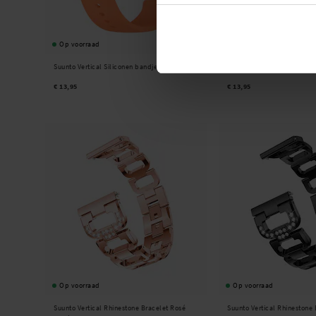
Op voorraad
Op voorraad
Suunto Vertical Siliconen bandje Oranje
Suunto Vertical Siliconen b
€ 13,95
€ 13,95
Op voorraad
Op voorraad
Suunto Vertical Rhinestone Bracelet Rosé
Suunto Vertical Rhinestone 