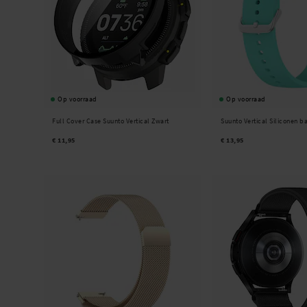
Vind je niet wat je zoekt? Of heb je hulp nodig bij het kiezen van accessoires? Nee
Op voorraad
Op voorraad
Full Cover Case Suunto Vertical Zwart
Suunto Vertical Siliconen b
€ 11,95
€ 13,95