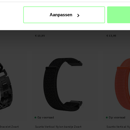
Aanpassen
Op voorraad
Op voorraad
andje Groen
Suunto Vertical Siliconen bandje Grijs
Suunto Vertical S
€ 13,95
€ 13,95
Op voorraad
Op voorraad
Bracelet Zwart
Suunto Vertical Nylon bandje Zwart
Suunto Vertical N