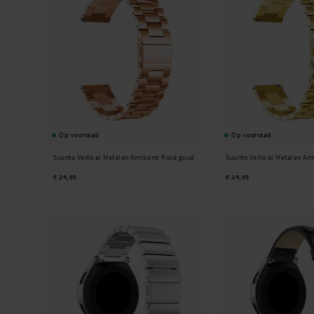
Op voorraad
Op voorraad
Suunto Vertical Metalen Armband Rosé goud
Suunto Vertical Metalen A
€ 24,95
€ 24,95