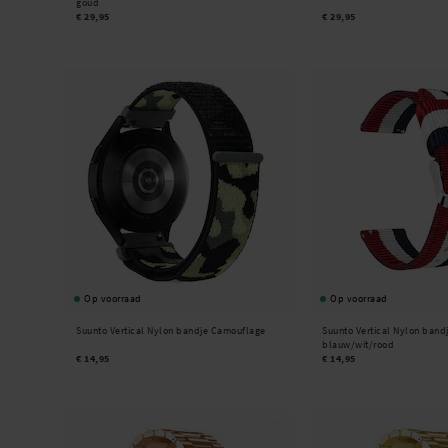
goud
€ 29,95
€ 29,95
Op voorraad
Op voorraad
Suunto Vertical Nylon bandje Camouflage
Suunto Vertical Nylon band
blauw/wit/rood
€ 14,95
€ 14,95