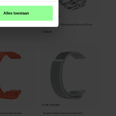
Alles toestaan
Op voorraad
iliconen bandje Blauw
Suunto Vertical Rhinestone Bracelet Zilver
€ 29,95
Op voorraad
ylon bandje Oranje
Suunto Vertical Nylon bandje Grijs