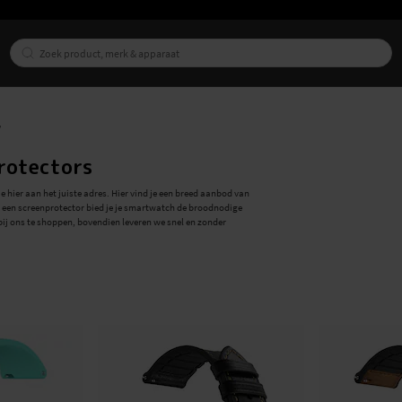
protectors
e hier aan het juiste adres. Hier vind je een breed aanbod van
en een screenprotector bied je je smartwatch de broodnodige
ij ons te shoppen, bovendien leveren we snel en zonder
ve siliconen sportbandjes tot elegante lederen bandjes voor op
oor Suunto Vertical
den aan je Suunto Vertical. Onze beschermende accessoires zijn
 uiterlijk of de functionaliteit van je smartwatch.
 voor Suunto Vertical vandaag nog bij ons!