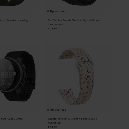
Op voorraad
lastisch Nylon bandje,
Dux Ducis -
Suunto Vertical Nylon Woven
bandje zwart
€ 19,95
Op voorraad
Gehard Glas 0.3mm
Suunto Vertical Siliconen bandje Weiß
hagelslag
€ 13,95