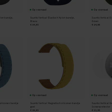
Op voorraad
Op voorraad
ylon bandje,
Suunto Vertical Elastisch Nylon bandje,
Suunto Vertical E
Blauw
Groen
€ 14,95
€ 14,95
Op voorraad
Op voorraad
siliconen bandje
Suunto Vertical Magnetisch siliconen bandje
Suunto Vertical 
geel
Screenprotector
€ 19,95
€ 11,95