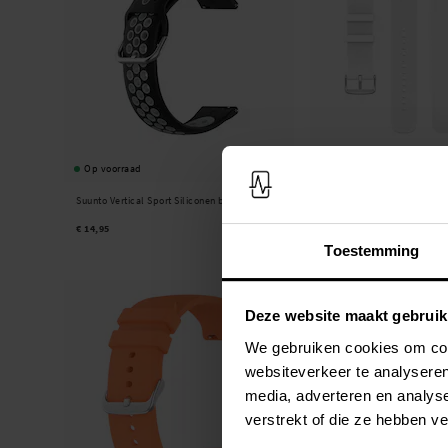
Op voorraad
Op voorraad
Suunto Vertical Sport Siliconen bandje Grijs
Suunto Vertical Siliconen b
€ 14,95
€ 13,95
Toestemming
Deze website maakt gebruik
We gebruiken cookies om cont
websiteverkeer te analyseren
media, adverteren en analys
verstrekt of die ze hebben v