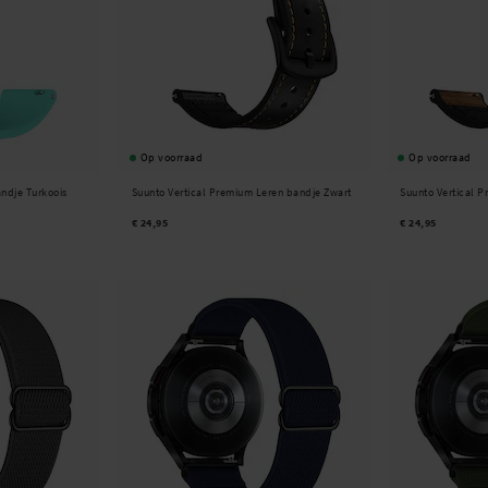
m dan contact op met onze
klantenservice
, wij helpen je graag!
Op voorraad
Op voorraad
andje Turkoois
Suunto Vertical Premium Leren bandje Zwart
Suunto Vertical 
€ 24,95
€ 24,95