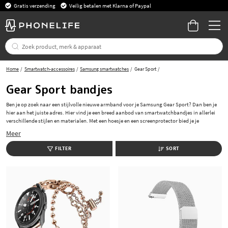
Gratis verzending
Veilig betalen met Klarna of Paypal
Home
Smartwatch-accessoires
Samsung smartwatches
Gear Sport
Gear Sport bandjes
Ben je op zoek naar een stijlvolle nieuwe armband voor je Samsung Gear Sport? Dan ben je
hier aan het juiste adres. Hier vind je een breed aanbod van smartwatchbandjes in allerlei
verschillende stijlen en materialen. Met een hoesje en een screenprotector bied je je
smartwatch de broodnodige bescherming tegen krassen en beschadigingen. Wij bieden
Meer
snelle en gratis verzending - bestel je accessoires bij ons.
FILTER
SORT
Personaliseer je Samsung Gear Sport met onze
stijlvolle smartwatchbandjes.
Ontdek ons brede assortiment aan armbanden voor Samsung Gear Sport, geschikt voor elke
gelegenheid. Of je nu een leren armband wilt voor een klassieke look of een siliconen
armband voor tijdens het sporten, wij hebben Samsung Gear Sport-armbanden voor je.
Beschermende hoesjes en screenprotectors voor
Samsung Gear Sport
Bescherm je Samsung Gear Sport met onze duurzame hoesjes en screenprotectors. Bekijk