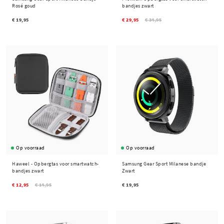
Rosé goud
bandjes zwart
€ 19,95
€ 29,95
€ 34,95
Op voorraad
Op voorraad
Haweel -
Opbergtas voor smartwatch-
Samsung Gear Sport Milanese bandje
bandjes zwart
Zwart
€ 12,95
€ 14,95
€ 19,95